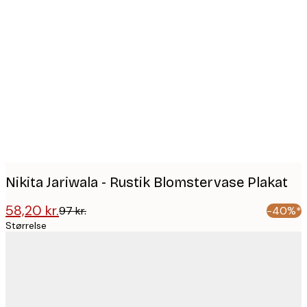
Product
images
Nikita Jariwala - Rustik Blomstervase Plakat
58,20 kr.
97 kr.
-40%*
Størrelse