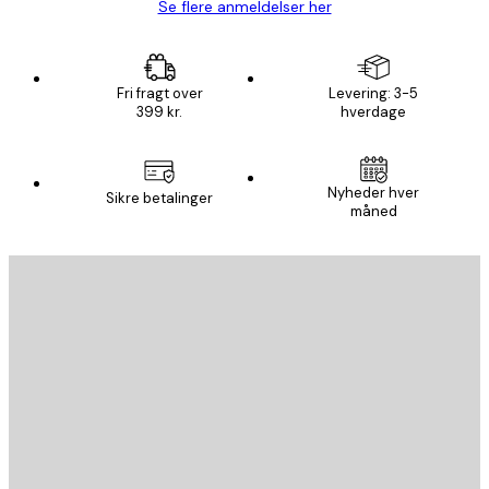
Se flere anmeldelser her
Fri fragt over
Levering: 3-5
399 kr.
hverdage
Nyheder hver
Sikre betalinger
måned
Email
SEND