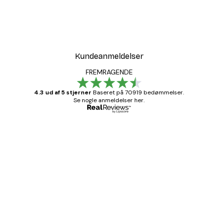
Kundeanmeldelser
FREMRAGENDE
4.3 ud af 5 stjerner
Baseret på 70919 bedømmelser.
Se nogle anmeldelser her.
Bekræftet køber
Kundeanmeldelser
Hurtig levering
1 jun.
Lise-Lotte C