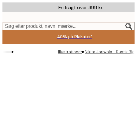
Skip
Fri fragt over 399 kr.
to
main
content.
Søg efter produkt, navn, mærke...
40% på Plakater*
▸
▸
Illustrationer
Nikita Jariwala - Rustik Bl