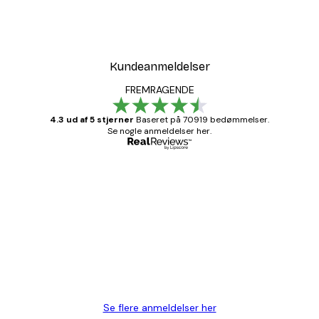
Kundeanmeldelser
FREMRAGENDE
4.3 ud af 5 stjerner
Baseret på 70919 bedømmelser.
Se nogle anmeldelser her.
Bekræftet køber
Kundeanmeldelser
Hurtig levering
1 jun.
Lise-Lotte C
Se flere anmeldelser her