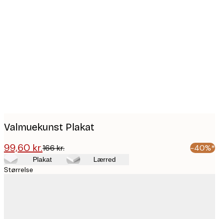
Product
images
Valmuekunst Plakat
99,60 kr.
166 kr.
-40%*
Plakat
Lærred
Størrelse