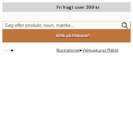
Skip
Fri fragt over 399 kr.
to
main
content.
Søg efter produkt, navn, mærke...
40% på Plakater*
▸
▸
Illustrationer
Valmuekunst Plakat