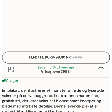
99,6
30x40 cm
1
157,8
50x70 cm
2
Frame
options
TILFØJ TIL KURV
-
99,60 KR.
166 KR.
Levering: 3-5 hverdage
Fri fragt over 399 kr.
På lager
En plakat, der illustrerer et mønster af røde og lyserøde
valmuer på en lys baggrund. Illustrationen har en flad,
grafisk stil, der viser valmuer i blomst samt knopper og
blade med intrikate detaljer. Denne levende plakat er
perfekt til at tilføre farve til ethvert rum.