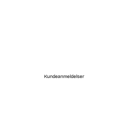
-30%*
Babar and Zephir Hot Air Ball
Fra 75,60 kr.
108 kr.
Kundeanmeldelser