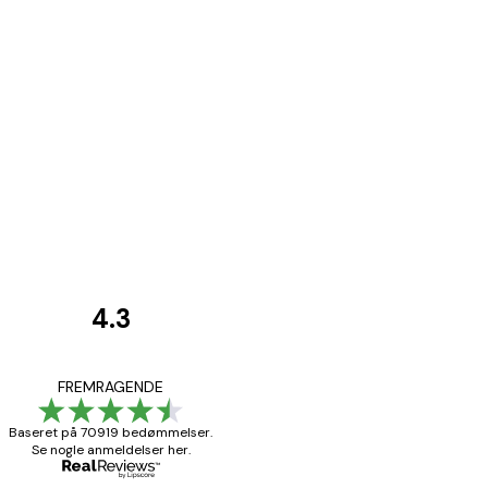
4.3
Kundeanmeldelser
Hurtig levering
FREMRAGENDE
Baseret på 70919 bedømmelser.
Se nogle anmeldelser her.
1 jun.
Lise-Lotte C