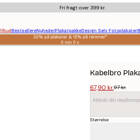
Fri fragt over 399 kr.
Tilbud
Bestsellere
Nyheder
Plakatpakke
Design Selv Fotoplakater
B
30% på plakater & 15% på rammer*
0 min
0 s
Gyldig
indtil:
2026-
08-
06
Kabelbro Plak
67,90 kr.
97 kr.
Aktivér din medlemsp
Størrelse