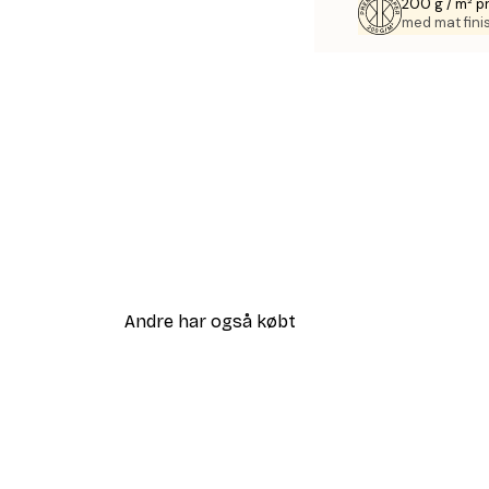
200 g / m² 
med mat fini
Andre har også købt