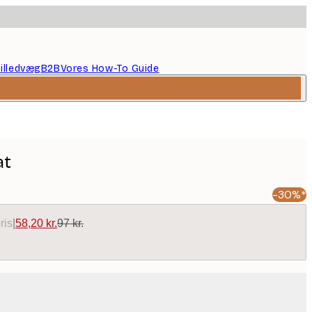
illedvæg
B2B
Vores How-To Guide
at
-30%*
ris
|
58,20 kr.
97 kr.