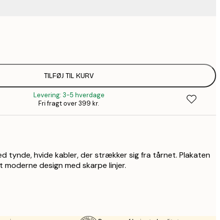
67,9
116,2
1
128,8
TILFØJ TIL KURV
1
Levering: 3-5 hverdage
128,8
Fri fragt over 399 kr.
1
184,1
2
228,2
3
d tynde, hvide kabler, der strækker sig fra tårnet. Plakaten
et moderne design med skarpe linjer.