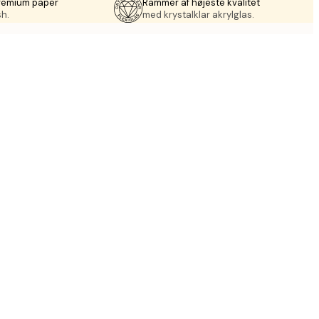
premium paper
Rammer af højeste kvalitet
sh.
med krystalklar akrylglas.