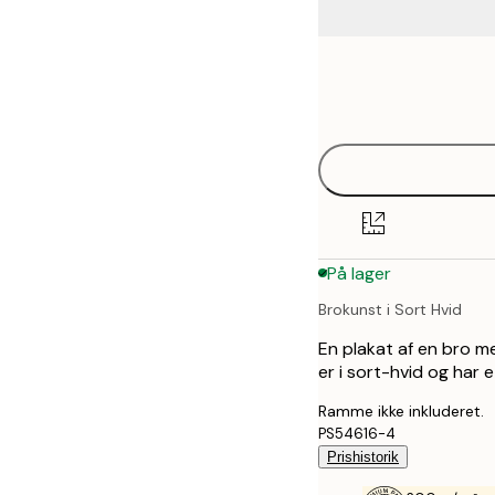
Frame
21x30 cm
options
30x40 cm
40x50 cm
50x50 cm
På lager
50x70 cm
Brokunst i Sort Hvid
70x100 cm
En plakat af en bro me
er i sort-hvid og har 
Ramme ikke inkluderet.
PS54616-4
Prishistorik