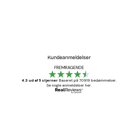
-30%*
all Plakat
Sommer Daggry Plakat
Fra 67,90 kr.
97 kr.
Kundeanmeldelser
FREMRAGENDE
4.3 ud af 5 stjerner
Baseret på 70919 bedømmelser.
Se nogle anmeldelser her.
Bekræftet køber
Kundeanmeldelser
Hurtig levering