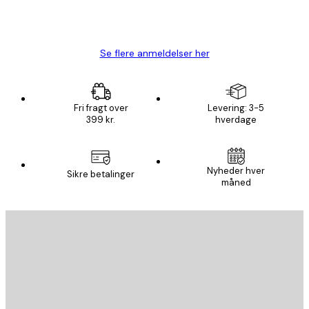
1 jun.
Lise-Lotte C
Se flere anmeldelser her
Fri fragt over
Levering: 3-5
399 kr.
hverdage
Nyheder hver
Sikre betalinger
måned
Email