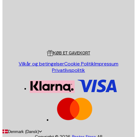
SEND
Store
Poster Store
Kundeservice
KØB ET GAVEKORT
Vilkår og betingelser
Cookie Politik
Impressum
Privatlivspolitik
Denmark (Dansk)
Copyright ©
2026
,
Poster Store
AB