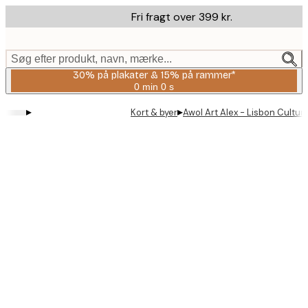
Skip
Fri fragt over 399 kr.
to
main
content.
Søg efter produkt, navn, mærke...
30% på plakater & 15% på rammer*
0 min
0 s
Gyldig
indtil:
▸
▸
Kort & byer
Awol Art Alex - Lisbon Cultura
2026-
08-
06