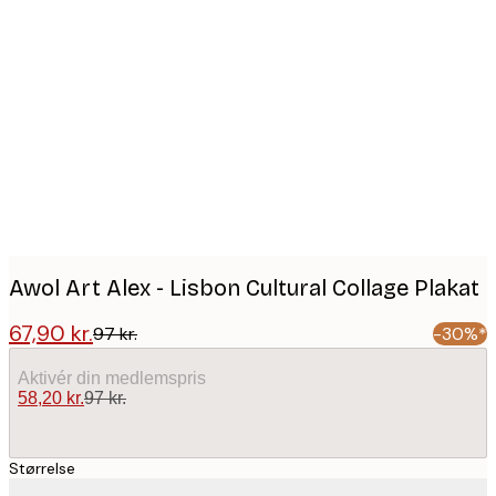
Product
images
Awol Art Alex - Lisbon Cultural Collage Plakat
67,90 kr.
97 kr.
-30%*
Aktivér din medlemspris
58,20 kr.
97 kr.
Størrelse