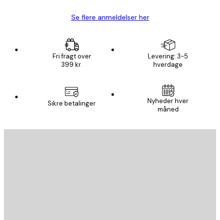
Se flere anmeldelser her
Fri fragt over
Levering: 3-5
399 kr.
hverdage
Nyheder hver
Sikre betalinger
måned
Email
SEND