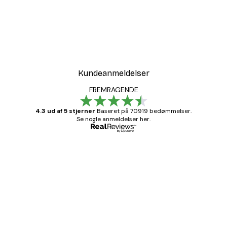
Kundeanmeldelser
FREMRAGENDE
4.3 ud af 5 stjerner
Baseret på 70919 bedømmelser.
Se nogle anmeldelser her.
Bekræftet køber
Kundeanmeldelser
Hurtig levering
1 jun.
Lise-Lotte C