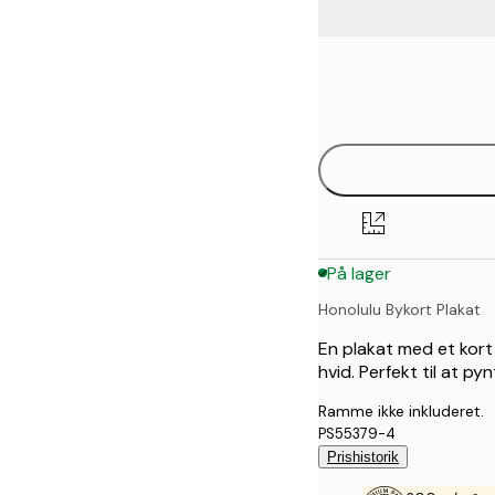
Frame
21x30 cm
options
30x40 cm
40x50 cm
50x70 cm
På lager
70x100 cm
Honolulu Bykort Plakat
100x150 cm
En plakat med et kort 
hvid. Perfekt til at p
Ramme ikke inkluderet.
PS55379-4
Prishistorik