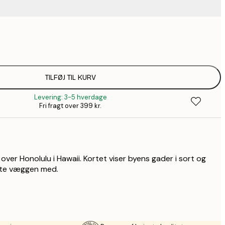
67,9
116,2
1
128,8
TILFØJ TIL KURV
1
Levering: 3-5 hverdage
184,1
Fri fragt over 399 kr.
2
228,2
3
571,9
8
over Honolulu i Hawaii. Kortet viser byens gader i sort og
ynte væggen med.