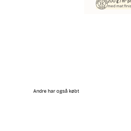
200 g / m² 
med mat fini
Andre har også købt