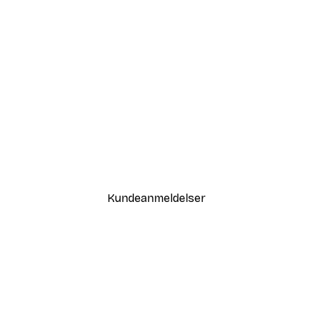
-30%*
Sommer Daggry Plakat
Fra 67,90 kr.
97 kr.
Kundeanmeldelser