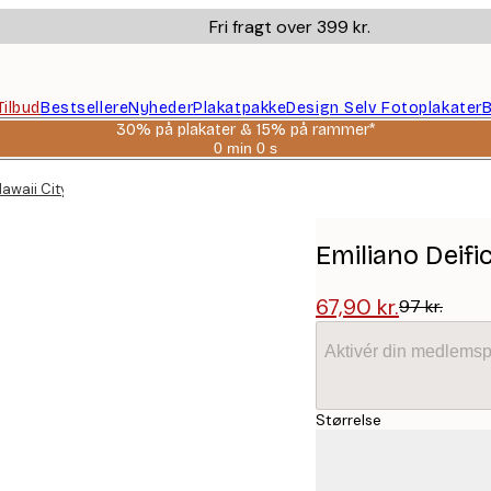
Fri fragt over 399 kr.
Tilbud
Bestsellere
Nyheder
Plakatpakke
Design Selv Fotoplakater
B
30% på plakater & 15% på rammer*
0 min
0 s
Gyldig
indtil:
Hawaii City Map Plakat
2026-
08-
06
Emiliano Deifi
67,90 kr.
97 kr.
Aktivér din medlemsp
Størrelse