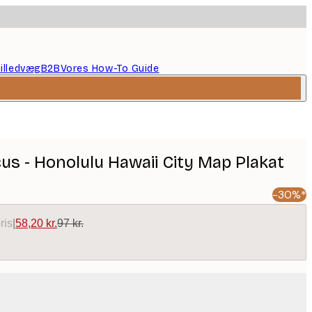
illedvæg
B2B
Vores How-To Guide
cus - Honolulu Hawaii City Map Plakat
-30%*
ris
|
58,20 kr.
97 kr.