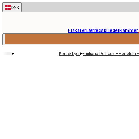
Skip
DNK
to
main
content.
Plakater
Lærredsbilleder
Rammer
▸
▸
Kort & byer
Emiliano Deificus - Honolulu 