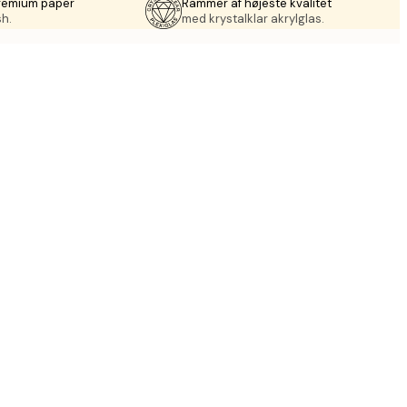
premium paper
Rammer af højeste kvalitet
sh.
med krystalklar akrylglas.