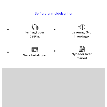
Lise-Lotte C
Se flere anmeldelser her
Fri fragt over
Levering: 3-5
399 kr.
hverdage
Nyheder hver
Sikre betalinger
måned
Email
SEND