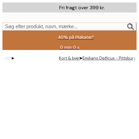
Skip
Fri fragt over 399 kr.
to
main
content.
Søg efter produkt, navn, mærke...
40% på Plakater*
0 min
0 s
Gyldig
indtil:
▸
▸
Kort & byer
Emiliano Deificus - Pittsburg
2026-
08-
09