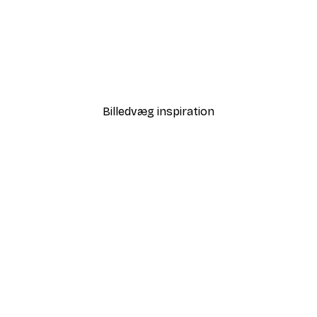
-40%*
 Air Balloon Plakat
Strandgræs Plakat
Fra 58,20 kr.
97 kr.
Billedvæg inspiration