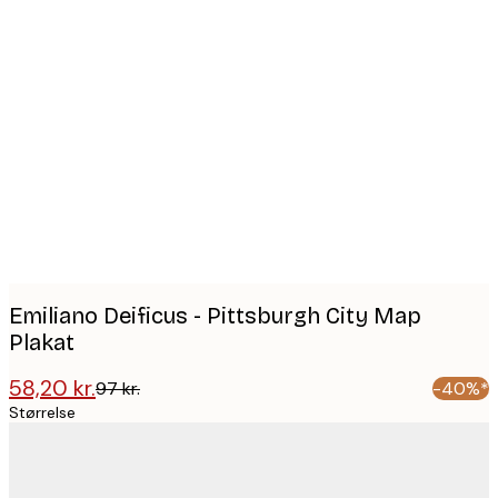
Product
images
Emiliano Deificus - Pittsburgh City Map
Plakat
58,20 kr.
97 kr.
-40%*
Størrelse