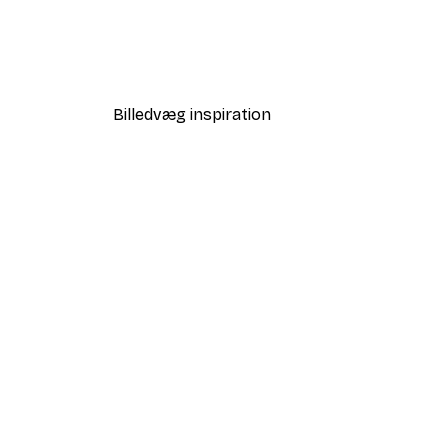
Babar and Zephir Hot Air Ball
Fra 64,80 kr.
108 kr.
Billedvæg inspiration