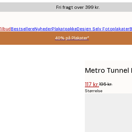
Fri fragt over 399 kr.
Tilbud
Bestsellere
Nyheder
Plakatpakke
Design Selv Fotoplakater
B
40% på Plakater*
Metro Tunnel 
117 kr.
195 kr.
Størrelse