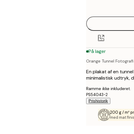
options
På lager
Orange Tunnel Fotografi
En plakat af en tunne
minimalistisk udtryk, d
Ramme ikke inkluderet.
PS54043-2
Prishistorik
200 g / m² 
med mat fini