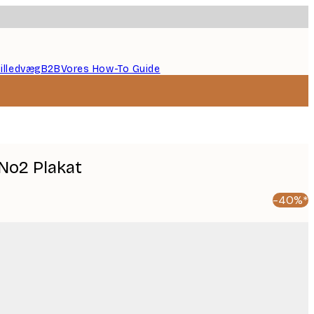
illedvæg
B2B
Vores How-To Guide
No2 Plakat
-40%*