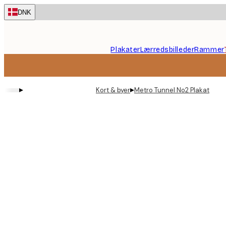
Skip
DNK
to
main
content.
Plakater
Lærredsbilleder
Rammer
▸
▸
Kort & byer
Metro Tunnel No2 Plakat