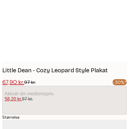
Product
images
Little Dean - Cozy Leopard Style Plakat
67,90 kr.
97 kr.
-30%*
Aktivér din medlemspris
58,20 kr.
97 kr.
Størrelse