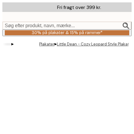
Skip
Fri fragt over 399 kr.
to
main
content.
Søg efter produkt, navn, mærke...
30% på plakater & 15% på rammer*
▸
▸
Plakater
Little Dean - Cozy Leopard Style Plakat