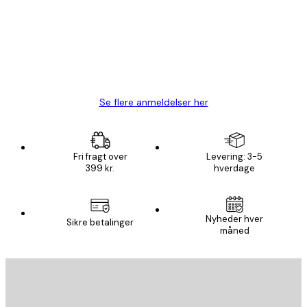
Hurtig levering
1 jun.
Lise-Lotte C
Se flere anmeldelser her
Fri fragt over
Levering: 3-5
399 kr.
hverdage
Nyheder hver
Sikre betalinger
måned