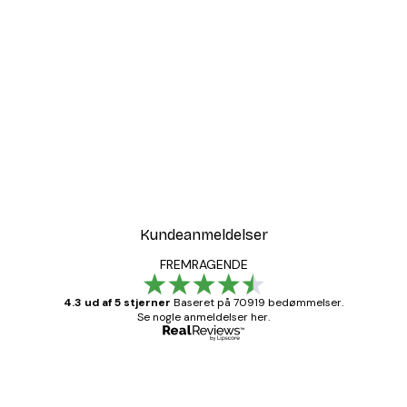
-30%*
t
Sollys i Rørflet Plakat
Fra 67,90 kr.
97 kr.
Kundeanmeldelser
FREMRAGENDE
4.3 ud af 5 stjerner
Baseret på 70919 bedømmelser.
Se nogle anmeldelser her.
Bekræftet køber
Kundeanmeldelser