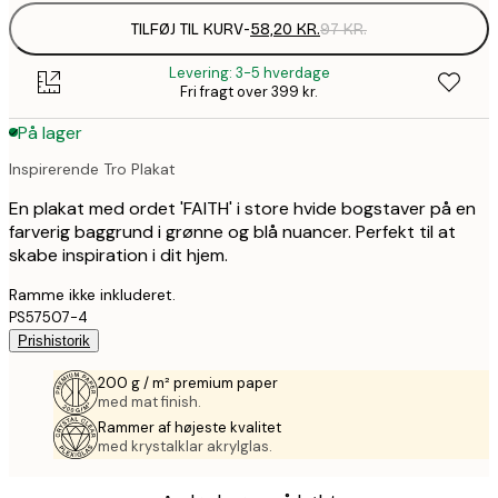
TILFØJ TIL KURV
-
58,20 KR.
97 KR.
Levering: 3-5 hverdage
Fri fragt over 399 kr.
På lager
Inspirerende Tro Plakat
En plakat med ordet 'FAITH' i store hvide bogstaver på en
farverig baggrund i grønne og blå nuancer. Perfekt til at
skabe inspiration i dit hjem.
Ramme ikke inkluderet.
PS57507-4
Prishistorik
200 g / m² premium paper
med mat finish.
Rammer af højeste kvalitet
med krystalklar akrylglas.