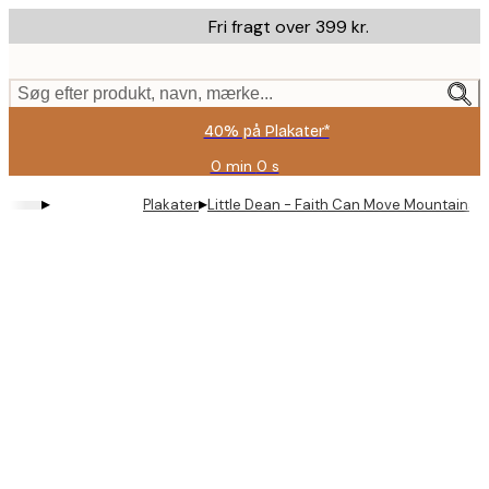
Skip
Fri fragt over 399 kr.
to
main
content.
Søg efter produkt, navn, mærke...
40% på Plakater*
0 min
0 s
Gyldig
indtil:
▸
▸
Plakater
Little Dean - Faith Can Move Mountains P
2026-
08-
09