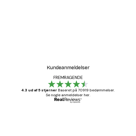
-40%*
 Air Balloon Plakat
Love i Guld Plakat
Fra 58,20 kr.
97 kr.
Kundeanmeldelser
FREMRAGENDE
4.3 ud af 5 stjerner
Baseret på 70919 bedømmelser.
Se nogle anmeldelser her.
Bekræftet køber
Kundeanmeldelser
Hurtig levering