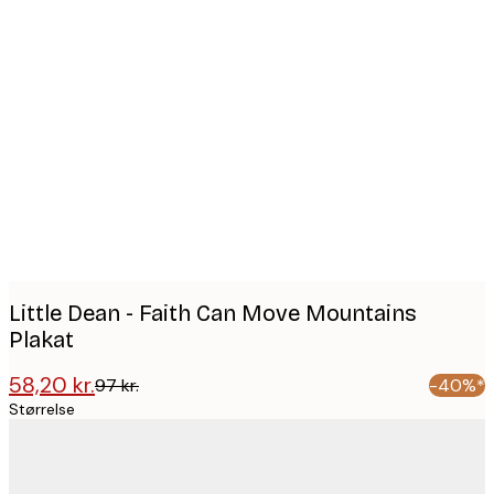
Product
images
Little Dean - Faith Can Move Mountains
Plakat
58,20 kr.
97 kr.
-40%*
Størrelse