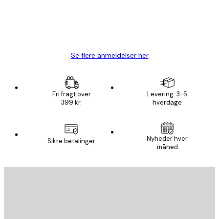
1 jun.
Lise-Lotte C
Se flere anmeldelser her
Fri fragt over
Levering: 3-5
399 kr.
hverdage
Nyheder hver
Sikre betalinger
måned
Email