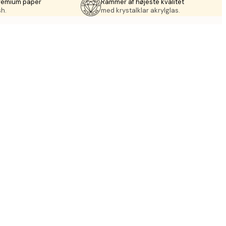
premium paper
Rammer af højeste kvalitet
sh.
med krystalklar akrylglas.