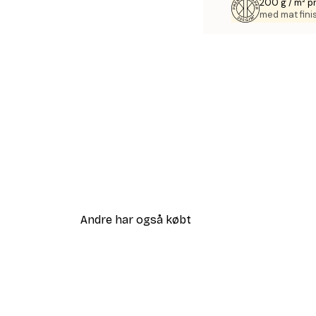
200 g / m² 
med mat fini
Andre har også købt