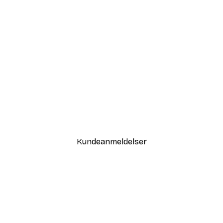
-30%*
Sommer Daggry Plakat
Fra 67,90 kr.
97 kr.
Kundeanmeldelser