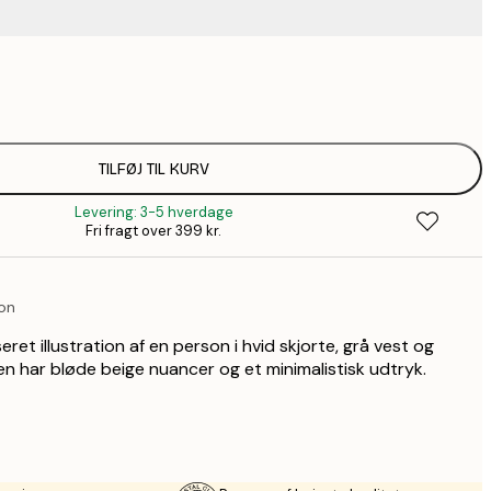
67,9
116,2
1
128,8
TILFØJ TIL KURV
1
Levering: 3-5 hverdage
184,1
Fri fragt over 399 kr.
2
228,2
3
ion
571,9
8
eret illustration af en person i hvid skjorte, grå vest og
en har bløde beige nuancer og et minimalistisk udtryk.