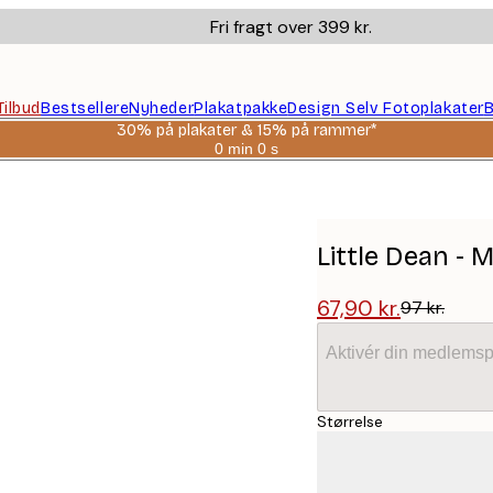
Fri fragt over 399 kr.
Tilbud
Bestsellere
Nyheder
Plakatpakke
Design Selv Fotoplakater
B
30% på plakater & 15% på rammer*
0 min
0 s
Gyldig
indtil:
2026-
08-
06
Little Dean -
67,90 kr.
97 kr.
Aktivér din medlemsp
Størrelse