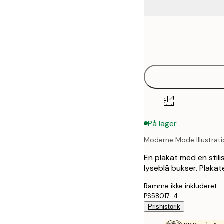
Frame
21x30 cm
options
30x40 cm
40x50 cm
50x70 cm
På lager
70x100 cm
Moderne Mode Illustrat
100x150 cm
En plakat med en stilis
lyseblå bukser. Plakat
Ramme ikke inkluderet.
PS58017-4
Prishistorik