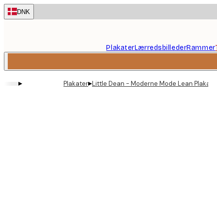
Skip
DNK
to
main
content.
Plakater
Lærredsbilleder
Rammer
▸
▸
Plakater
Little Dean - Moderne Mode Lean Plakat