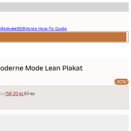
illedvæg
B2B
Vores How-To Guide
 Moderne Mode Lean Plakat
-30%*
ris
|
58,20 kr.
97 kr.