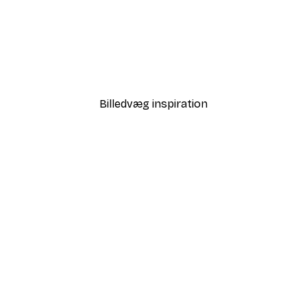
-30%*
 Wave Landscape Plakat
KsanaKalpa - Maneki Nek
Fra 67,90 kr.
97 kr.
Billedvæg inspiration