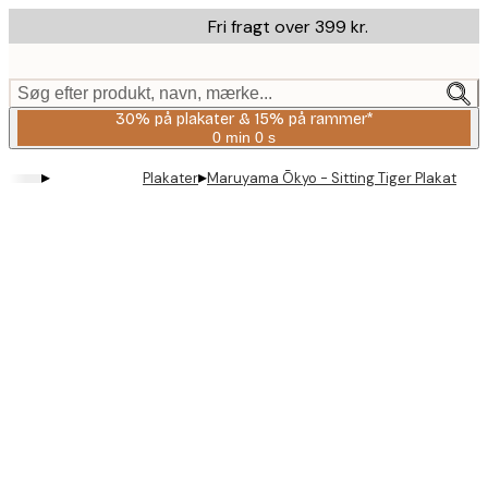
Skip
Fri fragt over 399 kr.
to
main
content.
Søg efter produkt, navn, mærke...
30% på plakater & 15% på rammer*
0 min
0 s
Gyldig
indtil:
▸
▸
Plakater
Maruyama Ōkyo - Sitting Tiger Plakat
2026-
08-
06