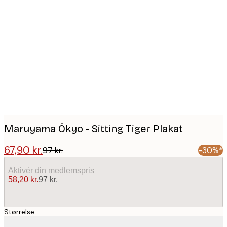
Product
images
Maruyama Ōkyo - Sitting Tiger Plakat
67,90 kr.
97 kr.
-30%*
Aktivér din medlemspris
58,20 kr.
97 kr.
Størrelse