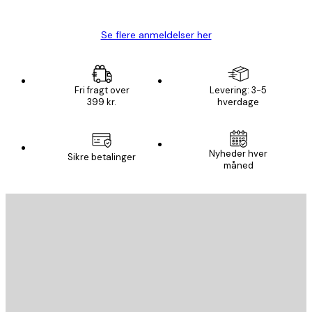
Lise-Lotte C
Se flere anmeldelser her
Fri fragt over
Levering: 3-5
399 kr.
hverdage
Nyheder hver
Sikre betalinger
måned
Email
SEND