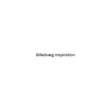
-70%
Outlet
Koral Detaljer Plakat
Fra 29,10 kr.
97 kr.
Billedvæg inspiration