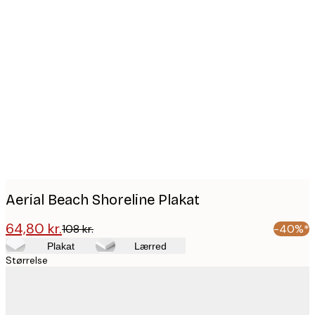
Product
images
Aerial Beach Shoreline Plakat
64,80 kr.
108 kr.
-40%*
Plakat
Lærred
Størrelse