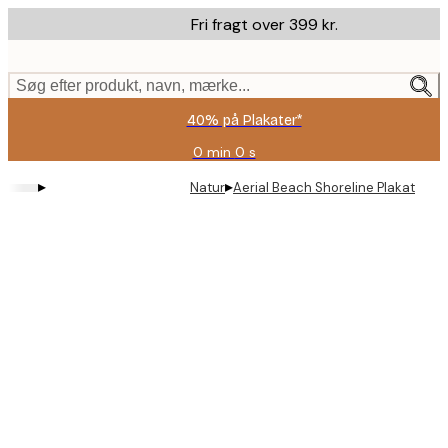
Skip
Fri fragt over 399 kr.
to
main
content.
Søg efter produkt, navn, mærke...
40% på Plakater*
0 min
0 s
Gyldig
indtil:
▸
▸
Natur
Aerial Beach Shoreline Plakat
2026-
08-
09