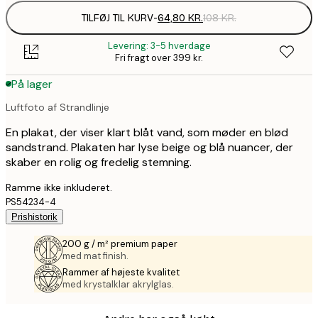
TILFØJ TIL KURV
-
64,80 KR.
108 KR.
Levering: 3-5 hverdage
Fri fragt over 399 kr.
På lager
Luftfoto af Strandlinje
En plakat, der viser klart blåt vand, som møder en blød
sandstrand. Plakaten har lyse beige og blå nuancer, der
skaber en rolig og fredelig stemning.
Ramme ikke inkluderet.
PS54234-4
Prishistorik
200 g / m² premium paper
med mat finish.
Rammer af højeste kvalitet
med krystalklar akrylglas.