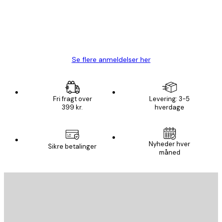
1 jun.
Lise-Lotte C
Se flere anmeldelser her
Fri fragt over
Levering: 3-5
399 kr.
hverdage
Nyheder hver
Sikre betalinger
måned
Email