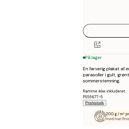
Frame
30x40 cm
options
På lager
En farverig plakat af 
parasoller i gult, grøn
sommerstemning.
Ramme ikke inkluderet.
PS55677-5
Prishistorik
200 g / m² 
med mat fini