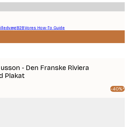
illedvæg
B2B
Vores How-To Guide
sson - Den Franske Riviera
 Plakat
-40%*