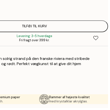
99,6
1
TILFØJ TIL KURV
Levering: 3-5 hverdage
Fri fragt over 399 kr.
en solrig strand på den franske riviera med stribede
t og rødt. Perfekt vægkunst til at give dit hjem
premium paper
Rammer af højeste kvalitet
sh.
med krystalklar akrylglas.