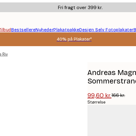
Fri fragt over 399 kr.
Tilbud
Bestsellere
Nyheder
Plakatpakke
Design Selv Fotoplakater
B
40% på Plakater*
 Riviera Sommerstrand Plakat
Andreas Magnu
Sommerstrand
99,60 kr.
166 kr.
Størrelse