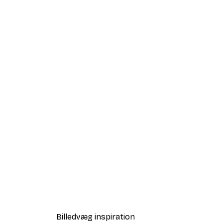
-40%*
Babar and Zephir Hot Air Ball
Fra 64,80 kr.
108 kr.
Billedvæg inspiration