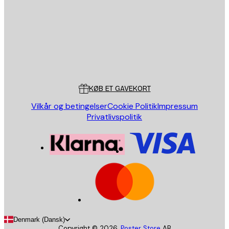
SEND
Store
Poster Store
Kundeservice
KØB ET GAVEKORT
Vilkår og betingelser
Cookie Politik
Impressum
Privatlivspolitik
Denmark (Dansk)
Copyright ©
2026
,
Poster Store
AB