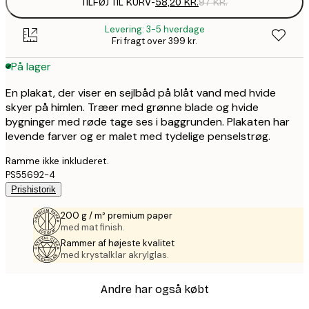
TILFØJ TIL KURV
-
58,20 KR.
97 KR.
Levering: 3-5 hverdage
Fri fragt over 399 kr.
På lager
En plakat, der viser en sejlbåd på blåt vand med hvide
skyer på himlen. Træer med grønne blade og hvide
bygninger med røde tage ses i baggrunden. Plakaten har
levende farver og er malet med tydelige penselstrøg.
Ramme ikke inkluderet.
PS55692-4
Prishistorik
200 g / m² premium paper
med mat finish.
Rammer af højeste kvalitet
med krystalklar akrylglas.
Andre har også købt