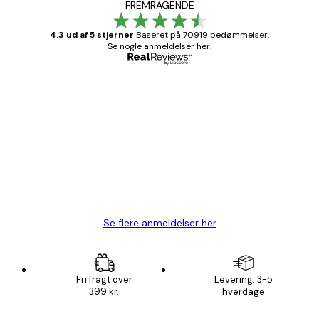
FREMRAGENDE
4.3 ud af 5 stjerner
Baseret på 70919 bedømmelser.
Se nogle anmeldelser her.
Bekræftet køber
Kundeanmeldelser
Hurtig levering
1 jun.
Lise-Lotte C
Se flere anmeldelser her
Fri fragt over
Levering: 3-5
399 kr.
hverdage