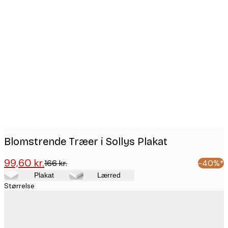
Product
images
Blomstrende Træer i Sollys Plakat
99,60 kr.
166 kr.
-40%*
Plakat
Lærred
Størrelse