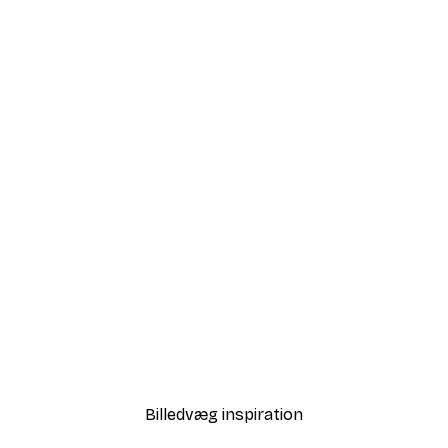
-40%*
undt om Verden Plakat
Sally Ann Moss - Bløde a
Fra 58,20 kr.
97 kr.
Billedvæg inspiration