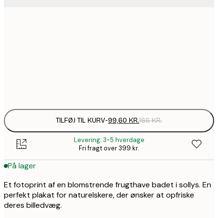
99,6
30x40 cm
1
157,8
50x70 cm
2
Frame
options
TILFØJ TIL KURV
-
99,60 KR.
166 KR.
Levering: 3-5 hverdage
Fri fragt over 399 kr.
På lager
Et fotoprint af en blomstrende frugthave badet i sollys. En
perfekt plakat for naturelskere, der ønsker at opfriske
deres billedvæg.