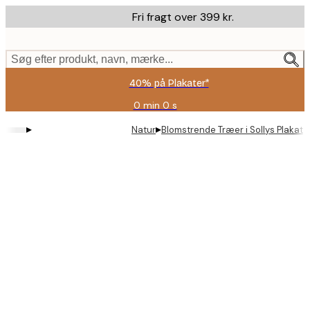
Skip
Fri fragt over 399 kr.
to
main
content.
Søg efter produkt, navn, mærke...
40% på Plakater*
0 min
0 s
Gyldig
indtil:
▸
▸
Natur
Blomstrende Træer i Sollys Plakat
2026-
08-
09