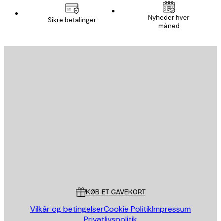
Nyheder hver
Sikre betalinger
måned
Email
SEND
Store
Poster Store
Kundeservice
KØB ET GAVEKORT
Vilkår og betingelser
Cookie Politik
Impressum
Privatlivspolitik