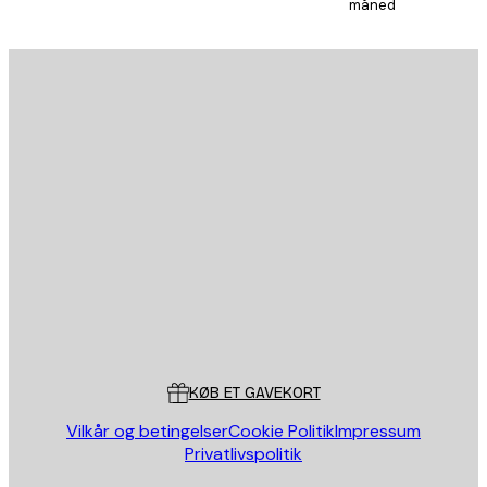
måned
Email
SEND
Store
Poster Store
Kundeservice
KØB ET GAVEKORT
Vilkår og betingelser
Cookie Politik
Impressum
Privatlivspolitik