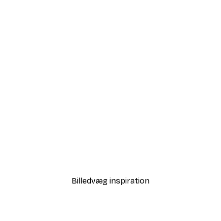
-70%
Outlet
 Plakat
Let Your Dreams Blossom
Fra 29,10 kr.
97 kr.
Billedvæg inspiration