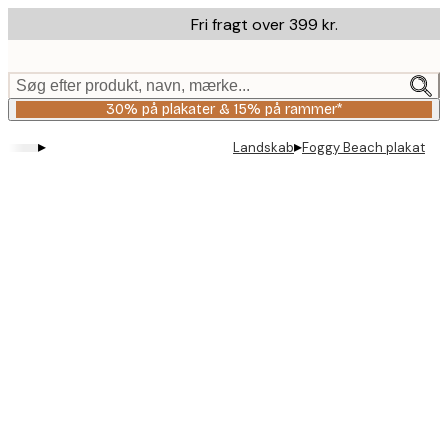
Skip
Fri fragt over 399 kr.
to
main
content.
Søg efter produkt, navn, mærke...
30% på plakater & 15% på rammer*
▸
▸
Landskab
Foggy Beach plakat