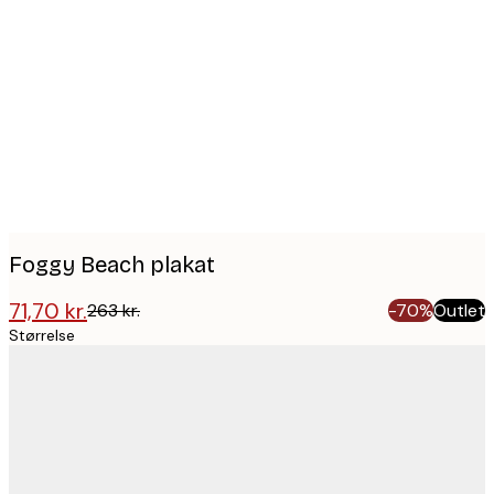
Product
images
Foggy Beach plakat
71,70 kr.
263 kr.
-70%
Outlet
Størrelse