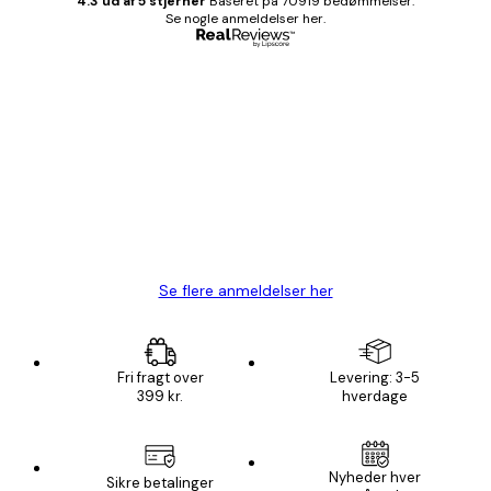
4.3 ud af 5 stjerner
Baseret på 70919 bedømmelser.
Se nogle anmeldelser her.
Bekræftet køber
Kundeanmeldelser
Hurtig levering
1 jun.
Lise-Lotte C
Se flere anmeldelser her
Fri fragt over
Levering: 3-5
399 kr.
hverdage
Nyheder hver
Sikre betalinger