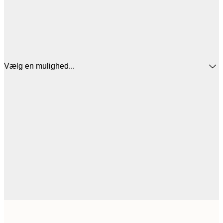
Vælg en mulighed...
71,7
50x70 cm
2