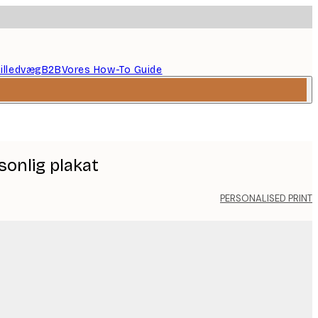
illedvæg
B2B
Vores How-To Guide
sonlig plakat
PERSONALISED PRINT