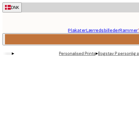
Skip
DNK
to
main
content.
Plakater
Lærredsbilleder
Rammer
▸
▸
Personalised Prints
Bogstav P personlig 