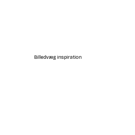
-30%*
Vejen til Havet Plakat
Fra 67,90 kr.
97 kr.
Billedvæg inspiration