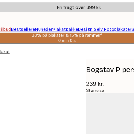
Fri fragt over 399 kr.
Tilbud
Bestsellere
Nyheder
Plakatpakke
Design Selv Fotoplakater
B
30% på plakater & 15% på rammer*
0 min
0 s
Gyldig
indtil:
plakat
2026-
08-
06
Bogstav P per
239 kr.
Størrelse