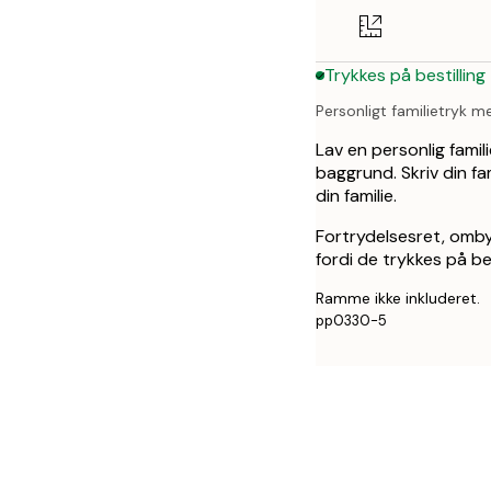
50x70 cm
Trykkes på bestilling
Personligt familietryk me
Lav en personlig famil
baggrund. Skriv din f
din familie.
Fortrydelsesret, omby
fordi de trykkes på bes
Ramme ikke inkluderet.
pp0330-5