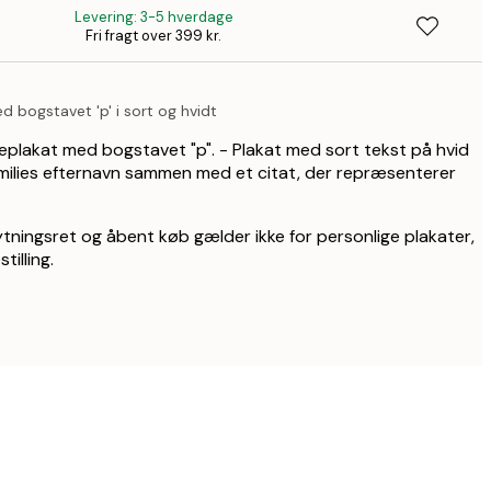
Levering: 3-5 hverdage
Fri fragt over 399 kr.
32
d bogstavet 'p' i sort og hvidt
ieplakat med bogstavet "p". - Plakat med sort tekst på hvid
amilies efternavn sammen med et citat, der repræsenterer
tningsret og åbent køb gælder ikke for personlige plakater,
tilling.