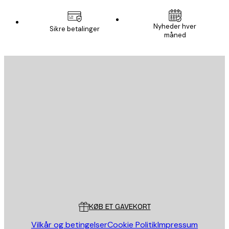
Nyheder hver
Sikre betalinger
måned
Email
SEND
Store
Poster Store
Kundeservice
KØB ET GAVEKORT
Vilkår og betingelser
Cookie Politik
Impressum