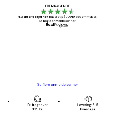
FREMRAGENDE
4.3 ud af 5 stjerner
Baseret på 70919 bedømmelser.
Se nogle anmeldelser her.
Bekræftet køber
Kundeanmeldelser
Hurtig levering
1 jun.
Lise-Lotte C
Se flere anmeldelser her
Fri fragt over
Levering: 3-5
399 kr.
hverdage