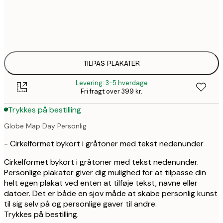
191,2
30x40 cm
2
263,2
50x70 cm
3
TILPAS PLAKATER
Levering: 3-5 hverdage
Fri fragt over 399 kr.
Trykkes på bestilling
Globe Map Day Personlig
- Cirkelformet bykort i gråtoner med tekst nedenunder
Cirkelformet bykort i gråtoner med tekst nedenunder.
Personlige plakater giver dig mulighed for at tilpasse din
helt egen plakat ved enten at tilføje tekst, navne eller
datoer. Det er både en sjov måde at skabe personlig kunst
til sig selv på og personlige gaver til andre.
Trykkes på bestilling.