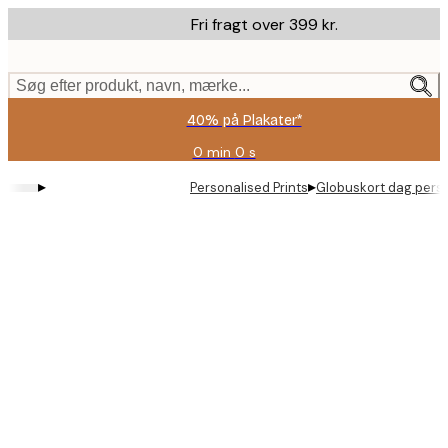
Skip
Fri fragt over 399 kr.
to
main
content.
Søg efter produkt, navn, mærke...
40% på Plakater*
0 min
0 s
Gyldig
indtil:
▸
▸
Personalised Prints
Globuskort dag perso
2026-
08-
09