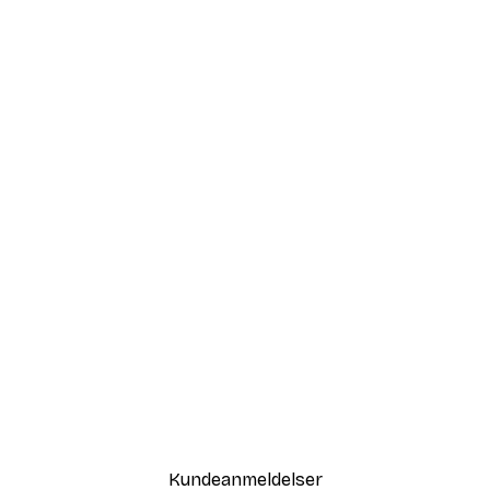
-40%*
 Air Balloon Plakat
Love i Guld Plakat
Fra 58,20 kr.
97 kr.
Kundeanmeldelser