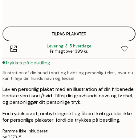
30x40 cm
2
263,2
50x70 cm
3
TILPAS PLAKATER
Levering: 3-5 hverdage
Fri fragt over 399 kr.
Trykkes på bestilling
Illustration af din hund i sort og hvidt og personlig tekst, hvor du
kan tilføje din hunds navn og fødsel
Lav en personlig plakat med en illustration af din firbenede
bedste ven i sort/hvid. Tilføj din gravhunds navn og fødsel,
og personliggør dit personlige tryk.
Fortrydelsesret, ombytningsret og åbent køb gælder ikke
for personlige plakater, fordi de trykkes på bestilling.
Ramme ikke inkluderet.
pp0373-5