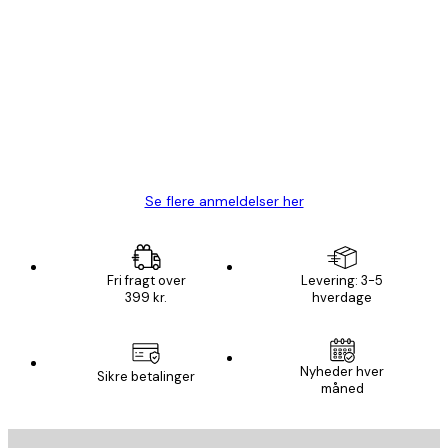
Bekræftet køber
Kundeanmeldelser
Hurtig levering
1 jun.
Lise-Lotte C
Se flere anmeldelser her
Fri fragt over
Levering: 3-5
399 kr.
hverdage
Nyheder hver
Sikre betalinger
måned