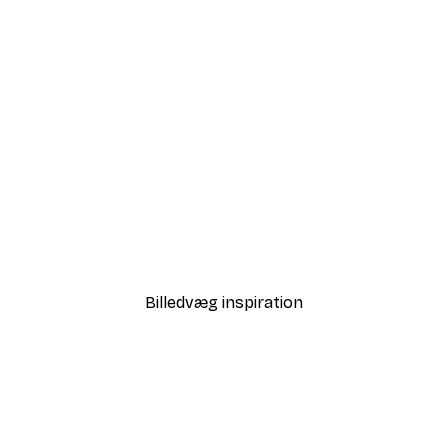
-40%*
 Air Balloon Plakat
Love i Guld Plakat
Fra 58,20 kr.
97 kr.
Billedvæg inspiration