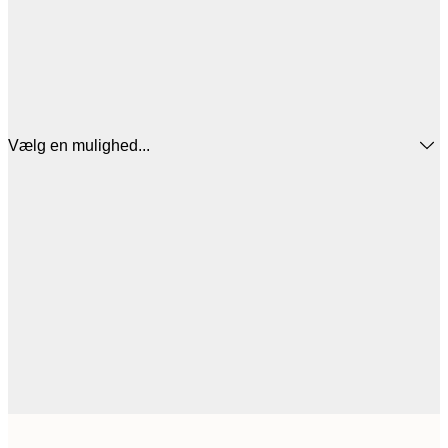
Vælg en mulighed...
191,2