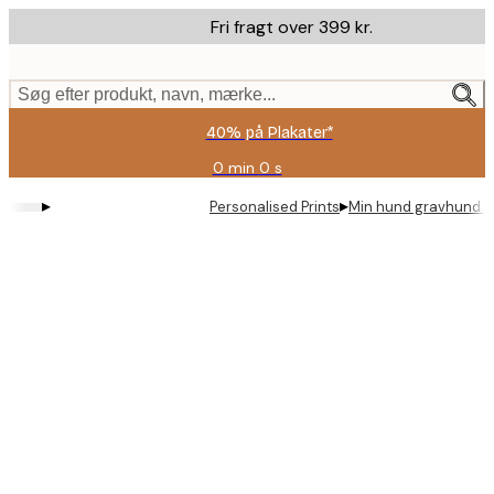
Skip
Fri fragt over 399 kr.
to
main
content.
Søg efter produkt, navn, mærke...
40% på Plakater*
0 min
0 s
Gyldig
indtil:
▸
▸
Personalised Prints
Min hund gravhund pe
2026-
08-
09