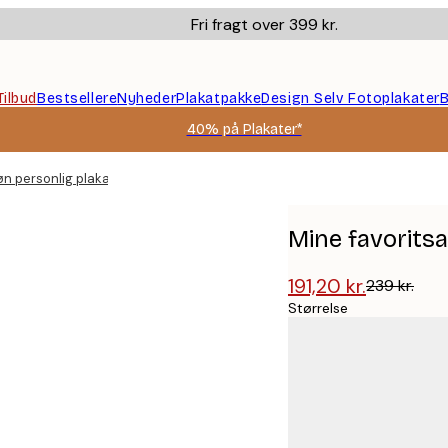
Fri fragt over 399 kr.
Tilbud
Bestsellere
Nyheder
Plakatpakke
Design Selv Fotoplakater
B
40% på Plakater*
øn personlig plakat
Mine favorits
191,20 kr.
239 kr.
Størrelse