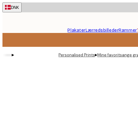
Skip
DNK
to
main
content.
Plakater
Lærredsbilleder
Rammer
▸
▸
Personalised Prints
Mine favoritsange gr