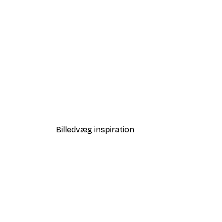
-40%*
Fugle ved Stranden Plakat
Fra 58,20 kr.
97 kr.
Billedvæg inspiration