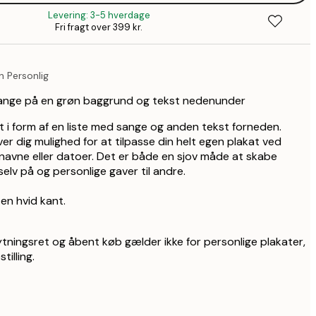
2
Levering: 3-5 hverdage
263,2
Fri fragt over 399 kr.
3
 Personlig
sange på en grøn baggrund og tekst nedenunder
 i form af en liste med sange og anden tekst forneden.
ver dig mulighed for at tilpasse din helt egen plakat ved
, navne eller datoer. Det er både en sjov måde at skabe
 selv på og personlige gaver til andre.
en hvid kant.
tningsret og åbent køb gælder ikke for personlige plakater,
tilling.