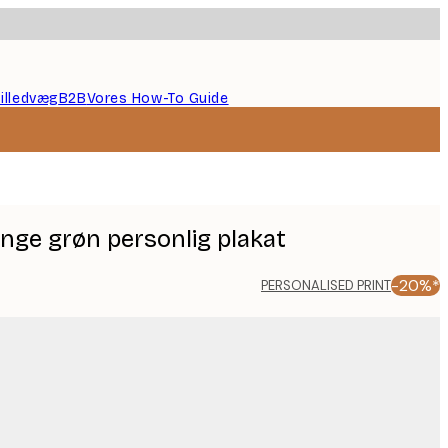
illedvæg
B2B
Vores How-To Guide
ange grøn personlig plakat
-20%*
PERSONALISED PRINT