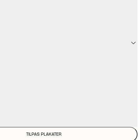
TILPAS PLAKATER
191,2