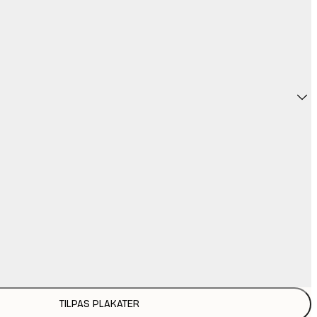
TILPAS PLAKATER
191,2