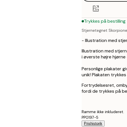
50x70 cm
Trykkes på bestilling
Stjernetegnet Skorpione
- Illustration med st
Illustration med stje
i øverste højre hjørne
Personlige plakater gi
unik! Plakaten trykke
Fortrydelsesret, omby
fordi de trykkes på bes
Ramme ikke inkluderet.
PP0197-5
Prishistorik