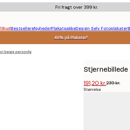
Fri fragt over 399 kr.
Tilbud
Bestsellere
Nyheder
Plakatpakke
Design Selv Fotoplakater
B
40% på Plakater*
on beige personlig plakat
Stjernebillede
191,20 kr.
239 kr.
Størrelse