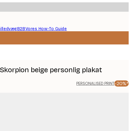
illedvæg
B2B
Vores How-To Guide
 Skorpion beige personlig plakat
-20%*
PERSONALISED PRINT