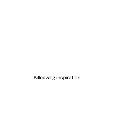
-40%*
Babar and Zephir Hot Air Ball
Fra 64,80 kr.
108 kr.
Billedvæg inspiration