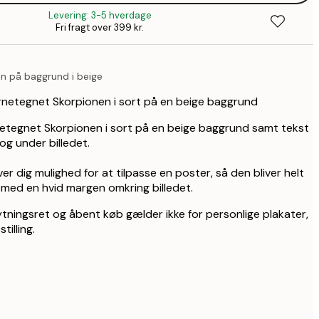
2
Levering: 3-5 hverdage
263,2
Fri fragt over 399 kr.
3
n på baggrund i beige
jernetegnet Skorpionen i sort på en beige baggrund
rnetegnet Skorpionen i sort på en beige baggrund samt tekst
 og under billedet.
ver dig mulighed for at tilpasse en poster, så den bliver helt
s med en hvid margen omkring billedet.
tningsret og åbent køb gælder ikke for personlige plakater,
tilling.