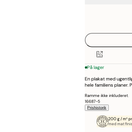
Frame
30x40 cm
options
50x70 cm
På lager
En plakat med ugentlig
hele familiens planer. 
Ramme ikke inkluderet.
16687-5
Prishistorik
200 g / m² 
med mat fini