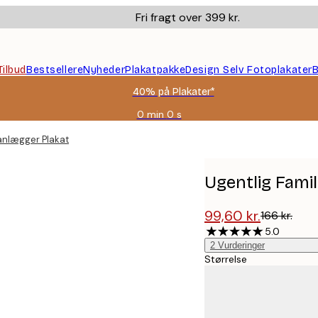
Fri fragt over 399 kr.
Tilbud
Bestsellere
Nyheder
Plakatpakke
Design Selv Fotoplakater
B
40% på Plakater*
0 min
0 s
Gyldig
indtil:
lanlægger Plakat
2026-
08-
09
Ugentlig Fami
99,60 kr.
166 kr.
5.0
2
Vurderinger
Størrelse