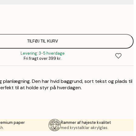
99,6
1
157,8
2
TILFØJ TIL KURV
Levering: 3-5 hverdage
Fri fragt over 399 kr.
 planlægning. Den har hvid baggrund, sort tekst og plads til
Perfekt til at holde styr på hverdagen.
premium paper
Rammer af højeste kvalitet
sh.
med krystalklar akrylglas.