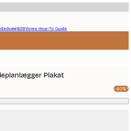
illedvæg
B2B
Vores How-To Guide
lieplanlægger Plakat
-40%*