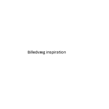
-40%*
Love i Guld Plakat
Fra 58,20 kr.
97 kr.
Billedvæg inspiration