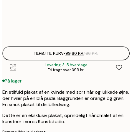
99,6
30x40 cm
1
Frame
options
TILFØJ TIL KURV
-
99,60 KR.
166 KR.
Levering: 3-5 hverdage
Fri fragt over 399 kr.
På lager
En stilfuld plakat af en kvinde med sort hår og lukkede øjne,
der hviler på en blå pude. Baggrunden er orange og grøn.
En smuk plakat til din billedvæg.
Dette er en eksklusiv plakat, oprindeligt håndmalet af en
kunstner i vores Kunststudio.