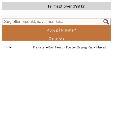
Skip
Fri fragt over 399 kr.
to
main
content.
Søg efter produkt, navn, mærke...
40% på Plakater*
0 min
0 s
Gyldig
indtil:
▸
▸
Plakater
Rosi Feist - Poster Drying Rack Plakat
2026-
08-
09