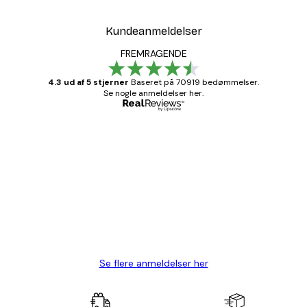
Kundeanmeldelser
FREMRAGENDE
4.3 ud af 5 stjerner
Baseret på 70919 bedømmelser.
Se nogle anmeldelser her.
Bekræftet køber
Kundeanmeldelser
Hurtig levering
1 jun.
Lise-Lotte C
Se flere anmeldelser her