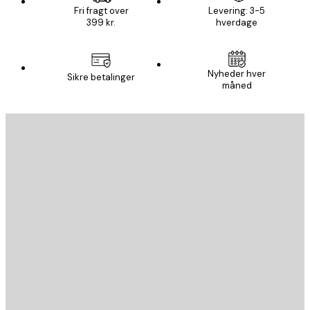
Fri fragt over
Levering: 3-5
399 kr.
hverdage
Nyheder hver
Sikre betalinger
måned
Email
SEND
Store
Poster Store
Kundeservice