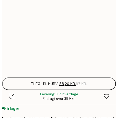
58,2
21x30 cm
157,8
50x70 cm
2
195,6
70x100 cm
3
490,2
100x150 cm
8
Frame
options
TILFØJ TIL KURV
-
58,20 KR.
97 KR.
Levering: 3-5 hverdage
Fri fragt over 399 kr.
På lager