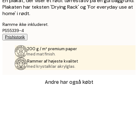
En plakat, der viser et rødt tørrestativ på en gul baggrund.
Plakaten har teksten 'Drying Rack' og 'For everyday use at
home' i rødt.
Ramme ikke inkluderet.
PS55339-4
Prishistorik
200 g / m² premium paper
med mat finish.
Rammer af højeste kvalitet
med krystalklar akrylglas.
Andre har også købt