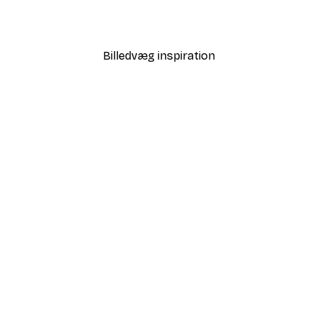
Fra 67,90 kr.
97 kr.
Billedvæg inspiration