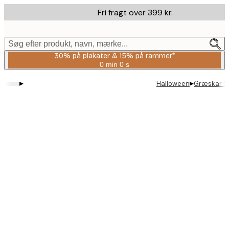
Skip
Fri fragt over 399 kr.
to
main
content.
Søg efter produkt, navn, mærke...
30% på plakater & 15% på rammer*
0 min
0 s
Gyldig
indtil:
▸
▸
Halloween
Græskar Ma
2026-
08-
06