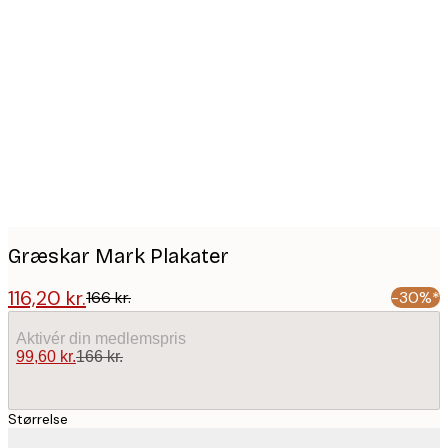
Product
images
Græskar Mark Plakater
116,20 kr.
166 kr.
-30%*
Aktivér din medlemspris
99,60 kr.
166 kr.
Størrelse