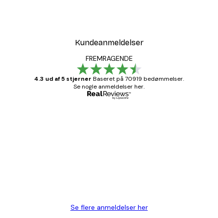
Kundeanmeldelser
FREMRAGENDE
4.3 ud af 5 stjerner
Baseret på 70919 bedømmelser.
Se nogle anmeldelser her.
Bekræftet køber
Kundeanmeldelser
Hurtig levering
1 jun.
Lise-Lotte C
Se flere anmeldelser her