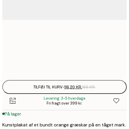
116,2
30x40 cm
1
184,1
50x70 cm
2
Frame
options
TILFØJ TIL KURV
-
116,20 KR.
166 KR.
Levering: 3-5 hverdage
Fri fragt over 399 kr.
På lager
Kunstplakat af et bundt orange græskar på en tåget mark.