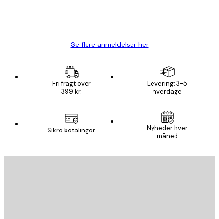
1 jun.
Lise-Lotte C
Se flere anmeldelser her
Fri fragt over
Levering: 3-5
399 kr.
hverdage
Nyheder hver
Sikre betalinger
måned
Email