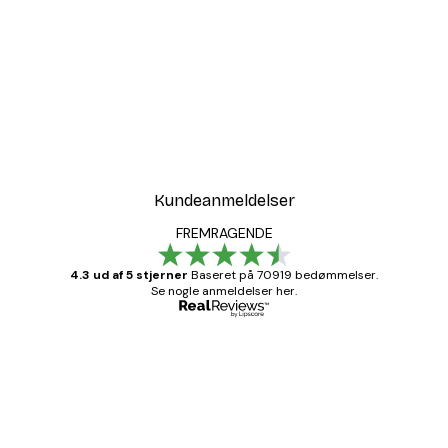
-30%*
t
Sunset at Dune Beach Pl
Fra 67,90 kr.
97 kr.
Kundeanmeldelser
FREMRAGENDE
4.3 ud af 5 stjerner
Baseret på 70919 bedømmelser.
Se nogle anmeldelser her.
Bekræftet køber
Kundeanmeldelser
Hurtig levering