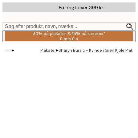
Skip
Fri fragt over 399 kr.
to
main
content.
Søg efter produkt, navn, mærke...
30% på plakater & 15% på rammer*
0 min
0 s
Gyldig
indtil:
▸
▸
Plakater
Sharyn Bursic - Kvinde i Grøn Kjole Plakat
2026-
08-
06