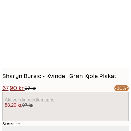
Product
images
Sharyn Bursic - Kvinde i Grøn Kjole Plakat
67,90 kr.
97 kr.
-30%*
Aktivér din medlemspris
58,20 kr.
97 kr.
Størrelse