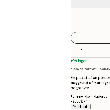
Frame
21x30 cm
options
30x40 cm
50x70 cm
70x100 cm
På lager
100x150 cm
Klassisk Portræt Boble
En plakat af en perso
baggrund af mørkegrøn
bogstaver.
Ramme ikke inkluderet.
PS55533-4
Prishistorik