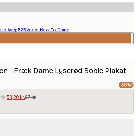
illedvæg
B2B
Vores How-To Guide
en - Fræk Dame Lyserød Boble Plakat
-30%*
ris
|
58,20 kr.
97 kr.