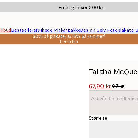
Fri fragt over 399 kr.
Tilbud
Bestsellere
Nyheder
Plakatpakke
Design Selv Fotoplakater
B
30% på plakater & 15% på rammer*
0 min
0 s
Gyldig
indtil:
ble Plakat
2026-
08-
06
Talitha McQue
67,90 kr.
97 kr.
Aktivér din medlemsp
Størrelse