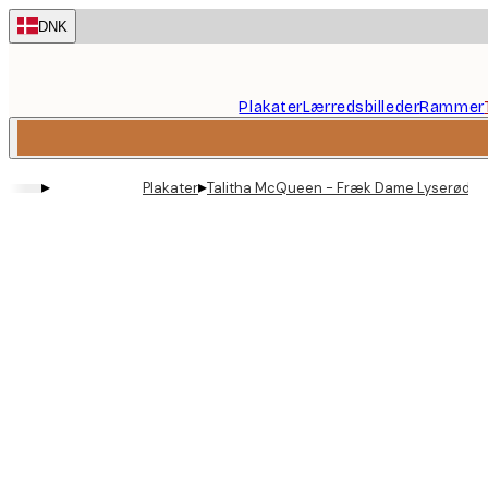
Skip
DNK
to
main
content.
Plakater
Lærredsbilleder
Rammer
▸
▸
Plakater
Talitha McQueen - Fræk Dame Lyserød Bo