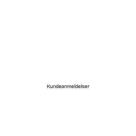
-30%*
Sommer Daggry Plakat
Fra 67,90 kr.
97 kr.
Kundeanmeldelser