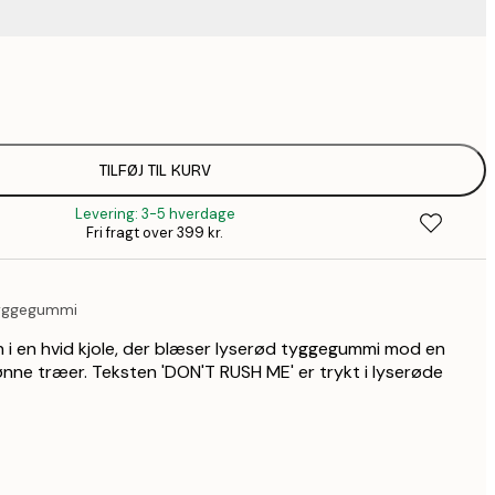
67,9
116,2
1
184,1
TILFØJ TIL KURV
2
Levering: 3-5 hverdage
228,2
Fri fragt over 399 kr.
3
571,9
8
tyggegummi
n i en hvid kjole, der blæser lyserød tyggegummi mod en
ne træer. Teksten 'DON'T RUSH ME' er trykt i lyserøde