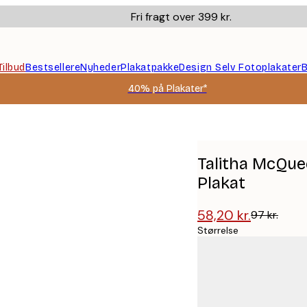
Fri fragt over 399 kr.
Tilbud
Bestsellere
Nyheder
Plakatpakke
Design Selv Fotoplakater
B
40% på Plakater*
onning Plakat
Talitha McQue
Plakat
58,20 kr.
97 kr.
Størrelse