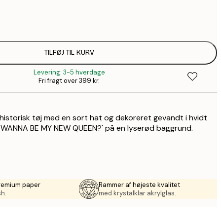
58,2
99,6
1
157,8
TILFØJ TIL KURV
2
Levering: 3-5 hverdage
195,6
Fri fragt over 399 kr.
3
490,2
8
historisk tøj med en sort hat og dekoreret gevandt i hvidt
 'WANNA BE MY NEW QUEEN?' på en lyserød baggrund.
premium paper
Rammer af højeste kvalitet
sh.
med krystalklar akrylglas.