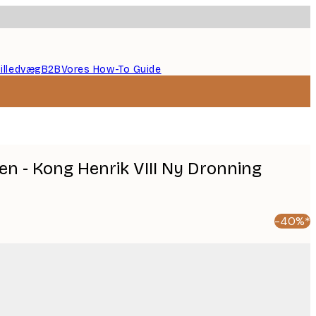
illedvæg
B2B
Vores How-To Guide
en - Kong Henrik VIII Ny Dronning
-40%*