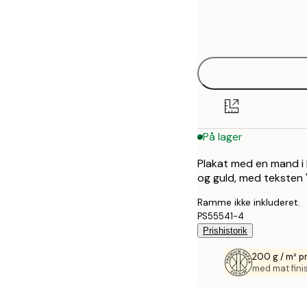
Frame
21x30 cm
options
30x40 cm
50x70 cm
70x100 cm
På lager
100x150 cm
Plakat med en mand i 
og guld, med teksten
Ramme ikke inkluderet.
PS55541-4
Prishistorik
200 g / m² 
med mat fini