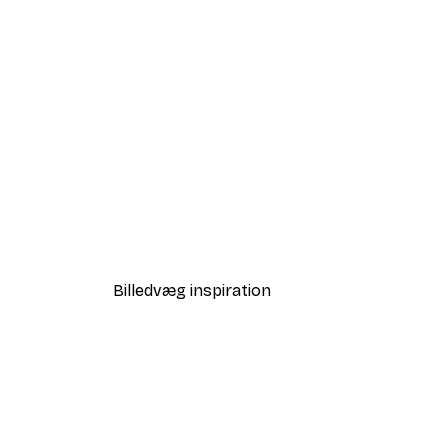
-40%*
Babar and Zephir Hot Air Ball
Fra 64,80 kr.
108 kr.
Billedvæg inspiration