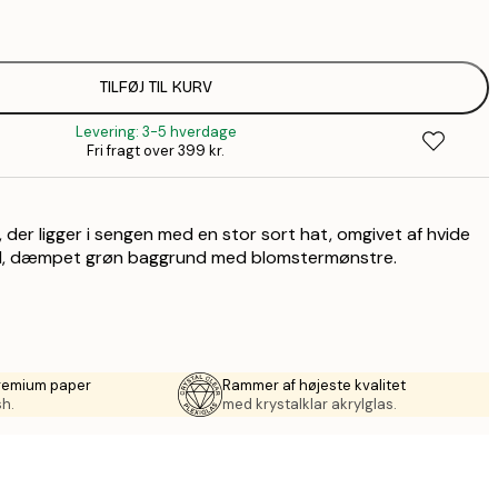
99,6
1
110,4
TILFØJ TIL KURV
1
Levering: 3-5 hverdage
157,8
Fri fragt over 399 kr.
2
195,6
3
 der ligger i sengen med en stor sort hat, omgivet af hvide
490,2
8
ød, dæmpet grøn baggrund med blomstermønstre.
premium paper
Rammer af højeste kvalitet
sh.
med krystalklar akrylglas.