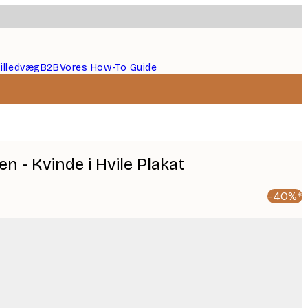
illedvæg
B2B
Vores How-To Guide
n - Kvinde i Hvile Plakat
-40%*