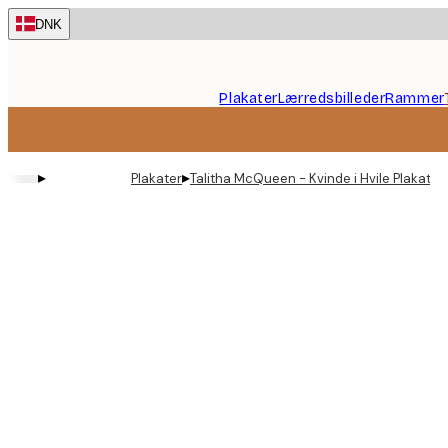
Skip
DNK
to
main
content.
Plakater
Lærredsbilleder
Rammer
▸
▸
Plakater
Talitha McQueen - Kvinde i Hvile Plakat