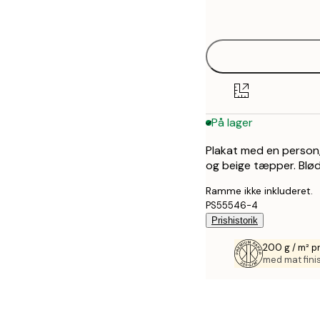
options
30x40 cm
40x50 cm
50x70 cm
På lager
70x100 cm
Plakat med en person,
100x150 cm
og beige tæpper. Bl
Ramme ikke inkluderet.
PS55546-4
Prishistorik
200 g / m² 
med mat fini