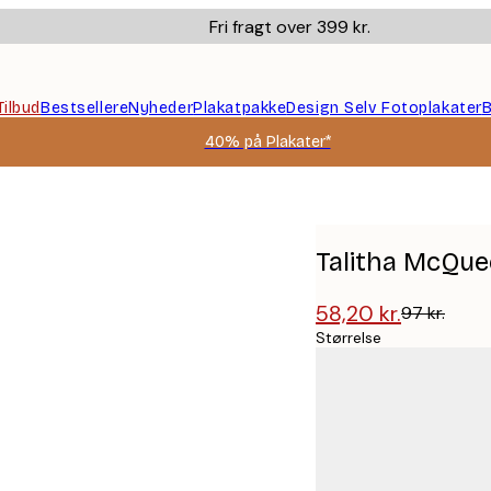
Fri fragt over 399 kr.
Tilbud
Bestsellere
Nyheder
Plakatpakke
Design Selv Fotoplakater
B
40% på Plakater*
Talitha McQuee
58,20 kr.
97 kr.
Størrelse