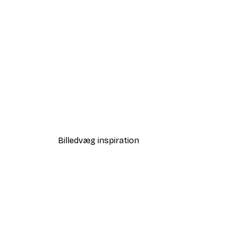
-40%*
Babar and Zephir Hot Air Ball
Fra 64,80 kr.
108 kr.
Billedvæg inspiration