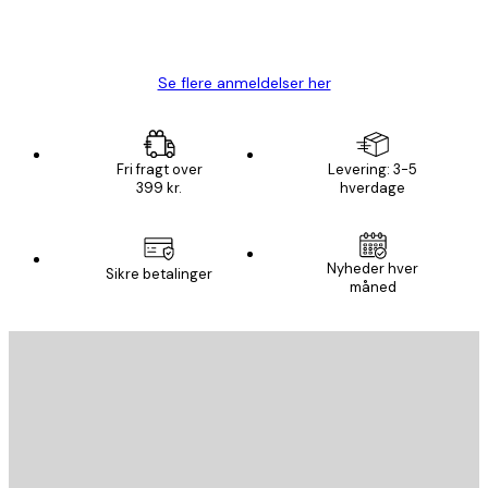
1 jun.
Lise-Lotte C
Se flere anmeldelser her
Fri fragt over
Levering: 3-5
399 kr.
hverdage
Nyheder hver
Sikre betalinger
måned
Email