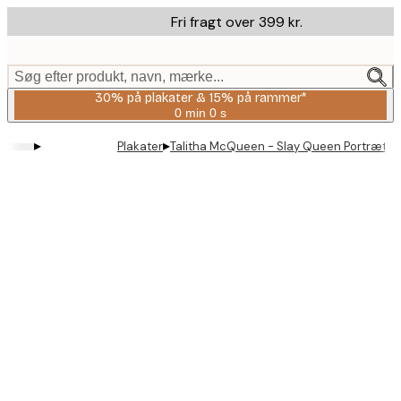
Skip
Fri fragt over 399 kr.
to
main
content.
Søg efter produkt, navn, mærke...
30% på plakater & 15% på rammer*
0 min
0 s
Gyldig
indtil:
▸
▸
Plakater
Talitha McQueen - Slay Queen Portræt Pl
2026-
08-
06