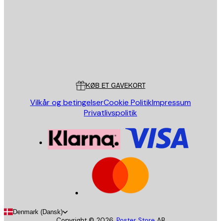
SEND
Store
Poster Store
Kundeservice
KØB ET GAVEKORT
Vilkår og betingelser
Cookie Politik
Impressum
Privatlivspolitik
Denmark (Dansk)
Copyright ©
2026
,
Poster Store
AB