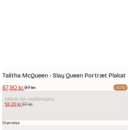
Product
images
Talitha McQueen - Slay Queen Portræt Plakat
67,90 kr.
97 kr.
-30%*
Aktivér din medlemspris
58,20 kr.
97 kr.
Størrelse