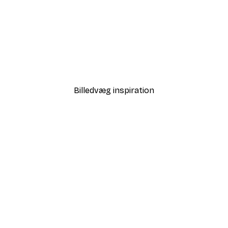
-30%*
all Plakat
Sommer Daggry Plakat
Fra 67,90 kr.
97 kr.
Billedvæg inspiration