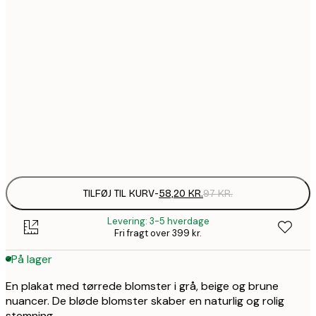
58,2
21x30 cm
99,6
30x40 cm
1
157,8
50x70 cm
2
Frame
options
TILFØJ TIL KURV
-
58,20 KR.
97 KR.
Levering: 3-5 hverdage
Fri fragt over 399 kr.
På lager
En plakat med tørrede blomster i grå, beige og brune
nuancer. De bløde blomster skaber en naturlig og rolig
stemning.