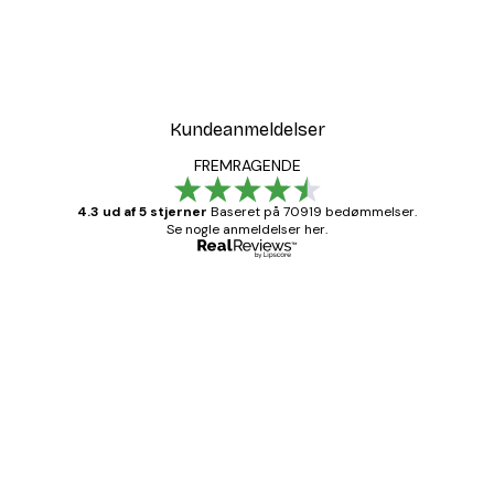
Kundeanmeldelser
FREMRAGENDE
4.3 ud af 5 stjerner
Baseret på 70919 bedømmelser.
Se nogle anmeldelser her.
Bekræftet køber
Kundeanmeldelser
Hurtig levering
1 jun.
Lise-Lotte C