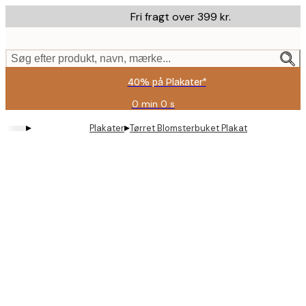
Skip
Fri fragt over 399 kr.
to
main
content.
Søg efter produkt, navn, mærke...
40% på Plakater*
0 min
0 s
Gyldig
indtil:
▸
▸
Plakater
Tørret Blomsterbuket Plakat
2026-
08-
09