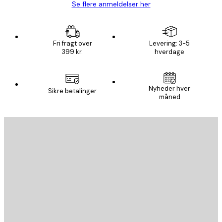
Se flere anmeldelser her
Fri fragt over
Levering: 3-5
399 kr.
hverdage
Nyheder hver
Sikre betalinger
måned
Email
SEND