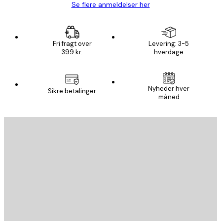
Se flere anmeldelser her
Fri fragt over
Levering: 3-5
399 kr.
hverdage
Nyheder hver
Sikre betalinger
måned
Email
SEND