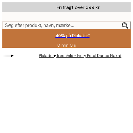
Skip
Fri fragt over 399 kr.
to
main
content.
Søg efter produkt, navn, mærke...
40% på Plakater*
0 min
0 s
Gyldig
indtil:
▸
▸
Plakater
Treechild - Fiery Petal Dance Plakat
2026-
08-
09