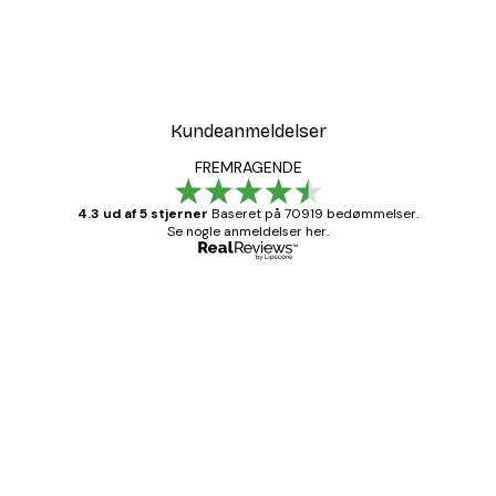
Kundeanmeldelser
FREMRAGENDE
4.3 ud af 5 stjerner
Baseret på 70919 bedømmelser.
Se nogle anmeldelser her.
Bekræftet køber
Kundeanmeldelser
Hurtig levering
1 jun.
Lise-Lotte C