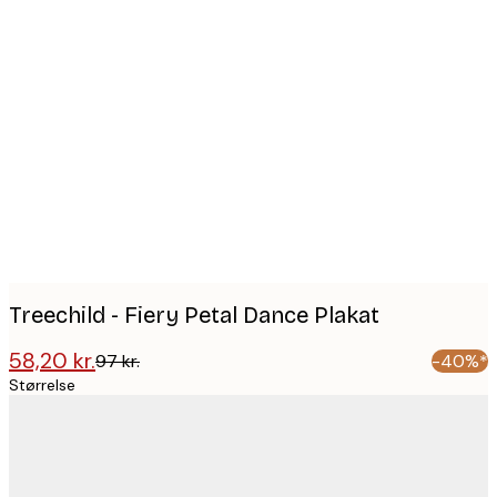
Product
images
Treechild - Fiery Petal Dance Plakat
58,20 kr.
97 kr.
-40%*
Størrelse