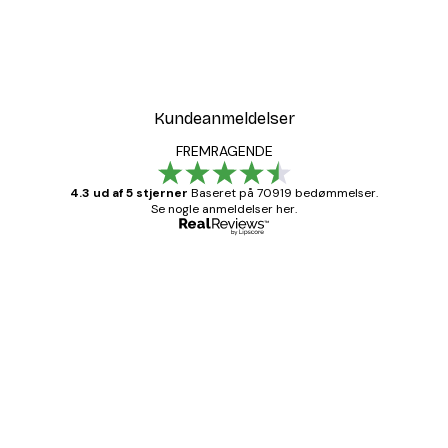
Kundeanmeldelser
FREMRAGENDE
4.3 ud af 5 stjerner
Baseret på 70919 bedømmelser.
Se nogle anmeldelser her.
Bekræftet køber
Kundeanmeldelser
Hurtig levering
1 jun.
Lise-Lotte C