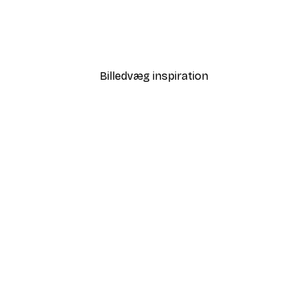
le No2 plakat
Fugle ved Stranden Plaka
Fra 58,20 kr.
97 kr.
Billedvæg inspiration