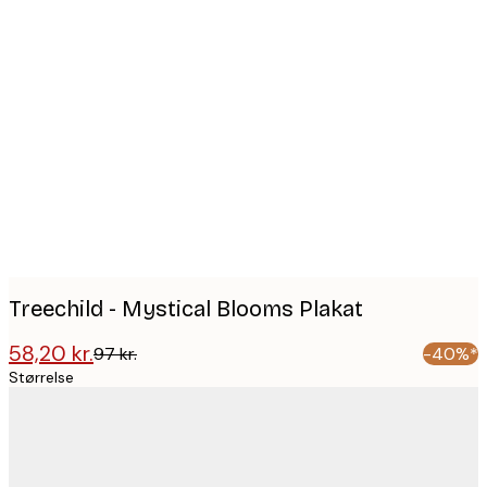
Product
images
Treechild - Mystical Blooms Plakat
58,20 kr.
97 kr.
-40%*
Størrelse