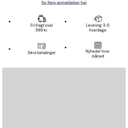
Se flere anmeldelser her
Fri fragt over
Levering: 3-5
399 kr.
hverdage
Nyheder hver
Sikre betalinger
måned
Email
SEND