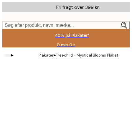
Skip
Fri fragt over 399 kr.
to
main
content.
Søg efter produkt, navn, mærke...
40% på Plakater*
0 min
0 s
Gyldig
indtil:
▸
▸
Plakater
Treechild - Mystical Blooms Plakat
2026-
08-
09