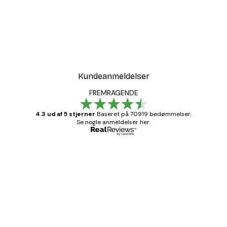
Kundeanmeldelser
FREMRAGENDE
4.3 ud af 5 stjerner
Baseret på 70919 bedømmelser.
Se nogle anmeldelser her.
Bekræftet køber
Kundeanmeldelser
Hurtig levering
1 jun.
Lise-Lotte C