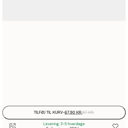
67,9
21x30 cm
116,2
30x40 cm
1
184,1
50x70 cm
2
228,2
70x100 cm
3
Frame
options
TILFØJ TIL KURV
-
67,90 KR.
97 KR.
Levering: 3-5 hverdage