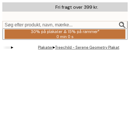
Skip
Fri fragt over 399 kr.
to
main
content.
Søg efter produkt, navn, mærke...
30% på plakater & 15% på rammer*
0 min
0 s
Gyldig
indtil:
▸
▸
Plakater
Treechild - Serene Geometry Plakat
2026-
08-
06