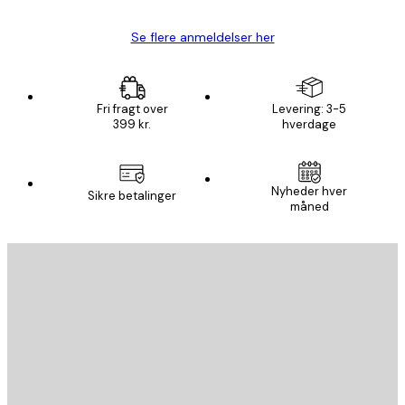
Se flere anmeldelser her
Fri fragt over
Levering: 3-5
399 kr.
hverdage
Nyheder hver
Sikre betalinger
måned
Email
SEND