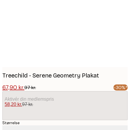
Product
images
Treechild - Serene Geometry Plakat
67,90 kr.
97 kr.
-30%*
Aktivér din medlemspris
58,20 kr.
97 kr.
Størrelse