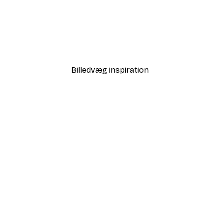
-30%*
Sommer Daggry Plakat
Fra 67,90 kr.
97 kr.
Billedvæg inspiration