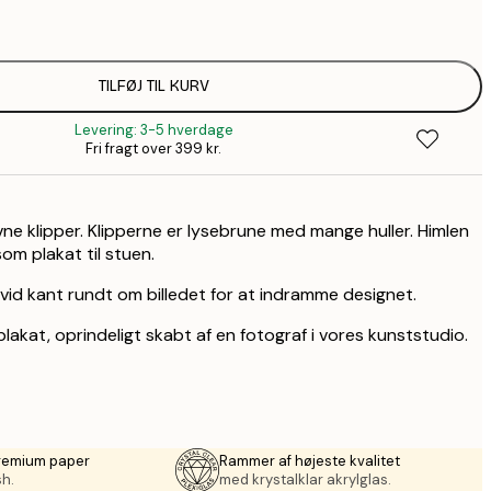
1
157,8
2
TILFØJ TIL KURV
Levering: 3-5 hverdage
Fri fragt over 399 kr.
vne klipper. Klipperne er lysebrune med mange huller. Himlen
som plakat til stuen.
vid kant rundt om billedet for at indramme designet.
plakat, oprindeligt skabt af en fotograf i vores kunststudio.
premium paper
Rammer af højeste kvalitet
sh.
med krystalklar akrylglas.