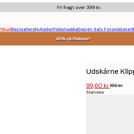
Fri fragt over 399 kr.
Tilbud
Bestsellere
Nyheder
Plakatpakke
Design Selv Fotoplakater
B
40% på Plakater*
Udskårne Klip
99,60 kr.
166 kr.
Størrelse