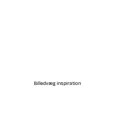
-40%*
Vejen til Havet Plakat
Fra 58,20 kr.
97 kr.
Billedvæg inspiration