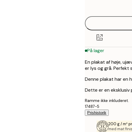
options
50x70 cm
På lager
En plakat af høje, ujæ
er lys og grå. Perfekt 
Denne plakat har en h
Dette er en eksklusiv 
Ramme ikke inkluderet.
17487-5
Prishistorik
200 g / m² 
med mat fini