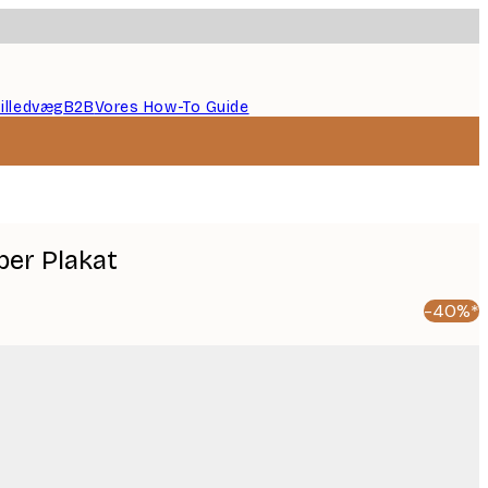
illedvæg
B2B
Vores How-To Guide
per Plakat
-40%*