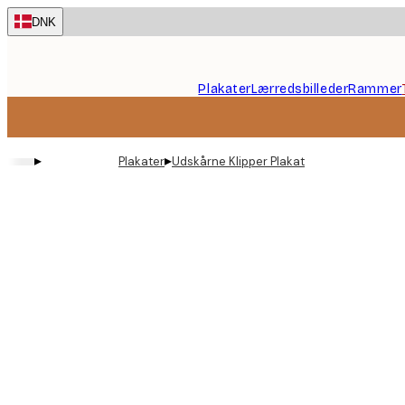
Skip
DNK
to
main
content.
Plakater
Lærredsbilleder
Rammer
▸
▸
Plakater
Udskårne Klipper Plakat