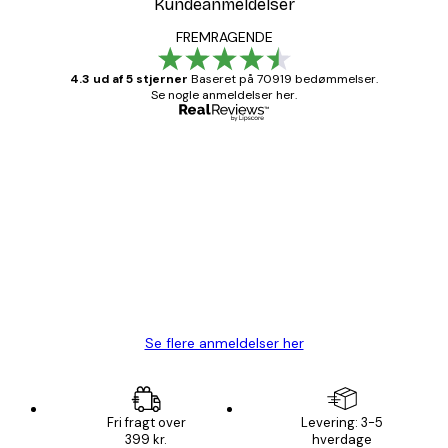
Kundeanmeldelser
FREMRAGENDE
4.3 ud af 5 stjerner
Baseret på 70919 bedømmelser.
Se nogle anmeldelser her.
Bekræftet køber
Kundeanmeldelser
Hurtig levering
1 jun.
Lise-Lotte C
Se flere anmeldelser her
Fri fragt over
Levering: 3-5
399 kr.
hverdage