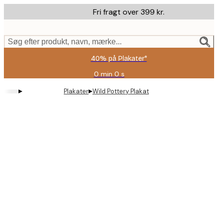
Skip
Fri fragt over 399 kr.
to
main
content.
Søg efter produkt, navn, mærke...
40% på Plakater*
0 min
0 s
Gyldig
indtil:
▸
▸
Plakater
Wild Pottery Plakat
2026-
08-
09