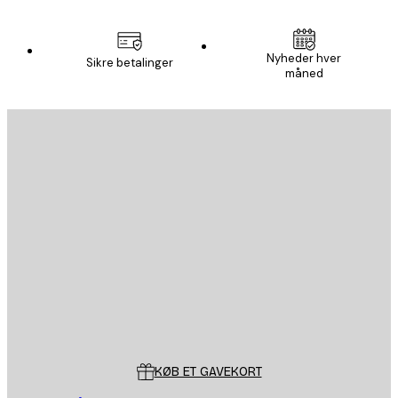
Nyheder hver
Sikre betalinger
måned
Email
SEND
Store
Poster Store
Kundeservice
KØB ET GAVEKORT