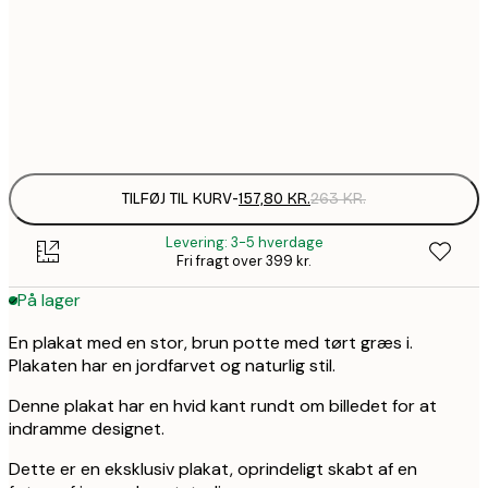
157,8
50x70 cm
2
Frame
options
TILFØJ TIL KURV
-
157,80 KR.
263 KR.
Levering: 3-5 hverdage
Fri fragt over 399 kr.
På lager
En plakat med en stor, brun potte med tørt græs i.
Plakaten har en jordfarvet og naturlig stil.
Denne plakat har en hvid kant rundt om billedet for at
indramme designet.
Dette er en eksklusiv plakat, oprindeligt skabt af en