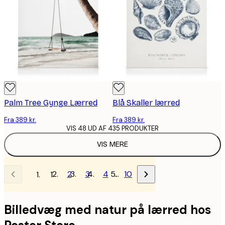
Palm Tree Gynge Lærred
Blå Skaller lærred
Fra 389 kr.
Fra 389 kr.
VIS 48 UD AF 435 PRODUKTER
VIS MERE
2
3
4
…
10
1
Billedvæg med natur på lærred hos