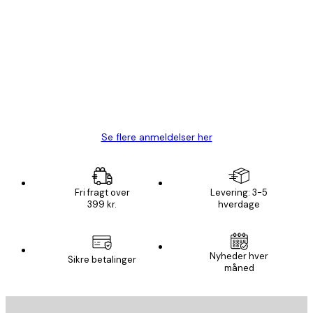
Bekræftet køber
Kundeanmeldelser
Hurtig levering
1 jun.
Lise-Lotte C
Se flere anmeldelser her
Fri fragt over
Levering: 3-5
399 kr.
hverdage
Email
Nyheder hver
Sikre betalinger
måned
AFMELD