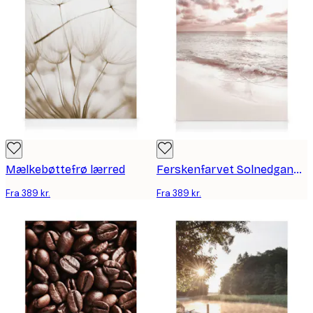
Mælkebøttefrø lærred
Ferskenfarvet Solnedgang Lærred
Fra 389 kr.
Fra 389 kr.