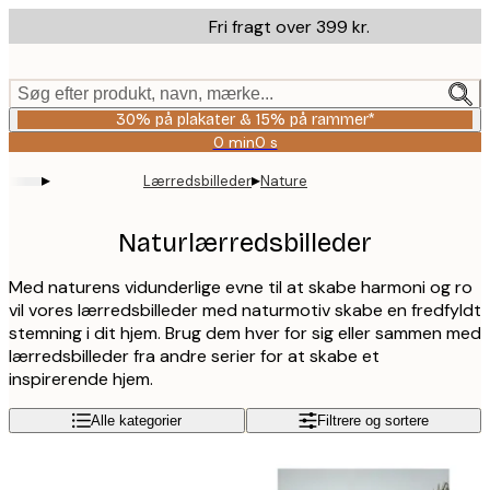
Skip
Fri fragt over 399 kr.
to
main
content.
Søg efter produkt, navn, mærke...
30% på plakater & 15% på rammer*
0 min
0 s
Gyldig
indtil:
▸
▸
Lærredsbilleder
Nature
2026-
08-
06
Naturlærredsbilleder
Med naturens vidunderlige evne til at skabe harmoni og ro
vil vores lærredsbilleder med naturmotiv skabe en fredfyldt
stemning i dit hjem. Brug dem hver for sig eller sammen med
lærredsbilleder fra andre serier for at skabe et
inspirerende hjem.
Alle kategorier
Filtrere og sortere