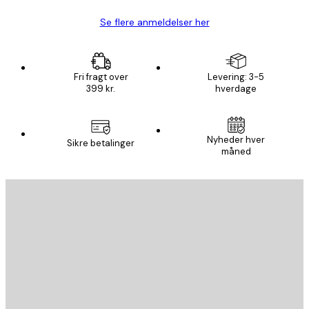
Se flere anmeldelser her
Fri fragt over
Levering: 3-5
399 kr.
hverdage
Nyheder hver
Sikre betalinger
måned
Email
SEND