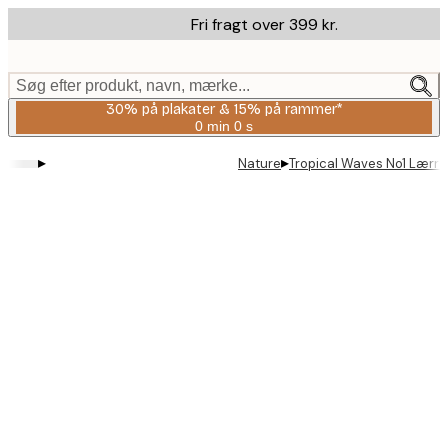
Skip
Fri fragt over 399 kr.
to
main
content.
Søg efter produkt, navn, mærke...
30% på plakater & 15% på rammer*
0 min
0 s
Gyldig
indtil:
▸
▸
Nature
Tropical Waves No1 Lærr
2026-
08-
06