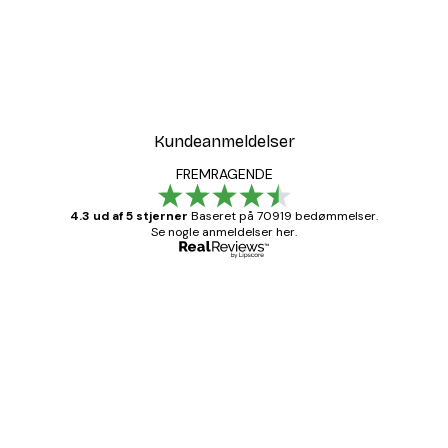
-30%*
t
Sunset at Dune Beach Pl
Fra 67,90 kr.
97 kr.
Kundeanmeldelser
FREMRAGENDE
4.3 ud af 5 stjerner
Baseret på 70919 bedømmelser.
Se nogle anmeldelser her.
Bekræftet køber
Kundeanmeldelser
Hurtig levering
1 jun.
Lise-Lotte C