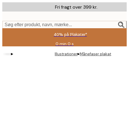
Skip
Fri fragt over 399 kr.
to
main
content.
Søg efter produkt, navn, mærke...
40% på Plakater*
0 min
0 s
Gyldig
indtil:
▸
▸
Illustrationer
Månefaser plakat
2026-
08-
09