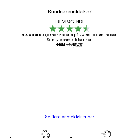
Kundeanmeldelser
FREMRAGENDE
4.3 ud af 5 stjerner
Baseret på 70919 bedømmelser.
Se nogle anmeldelser her.
Bekræftet køber
Kundeanmeldelser
Hurtig levering
1 jun.
Lise-Lotte C
Se flere anmeldelser her