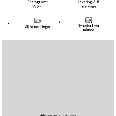
Fri fragt over
Levering: 3-5
399 kr.
hverdage
Nyheder hver
Sikre betalinger
måned
Email
SEND
Store
Poster Store
Kundeservice