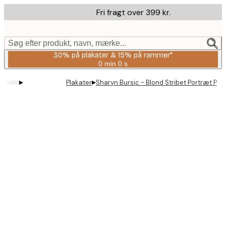
Skip
Fri fragt over 399 kr.
to
main
content.
Søg efter produkt, navn, mærke...
30% på plakater & 15% på rammer*
0 min
0 s
Gyldig
indtil:
▸
▸
Plakater
Sharyn Bursic - Blond Stribet Portræt Pla
2026-
08-
06