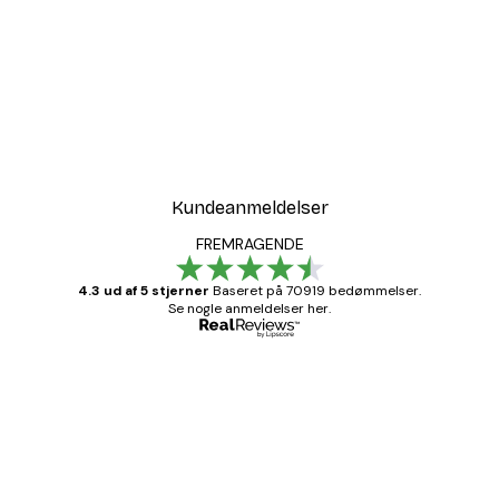
-30%*
t
Sunset at Dune Beach Pl
Fra 67,90 kr.
97 kr.
Kundeanmeldelser
FREMRAGENDE
4.3 ud af 5 stjerner
Baseret på 70919 bedømmelser.
Se nogle anmeldelser her.
Bekræftet køber
Kundeanmeldelser
Hurtig levering