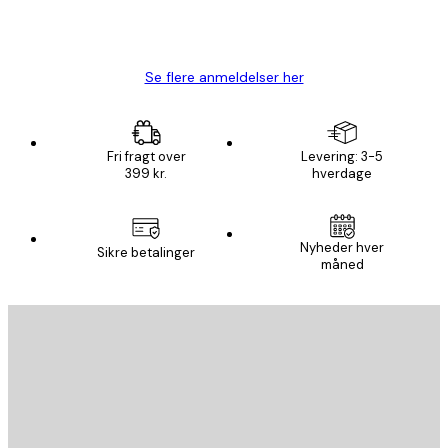
1 jun.
Lise-Lotte C
Se flere anmeldelser her
Fri fragt over
Levering: 3-5
399 kr.
hverdage
Nyheder hver
Sikre betalinger
måned
Email