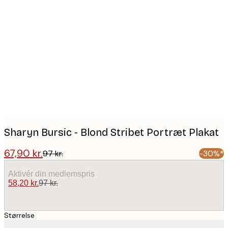
Product
images
Sharyn Bursic - Blond Stribet Portræt Plakat
67,90 kr.
97 kr.
-30%*
Aktivér din medlemspris
58,20 kr.
97 kr.
Størrelse