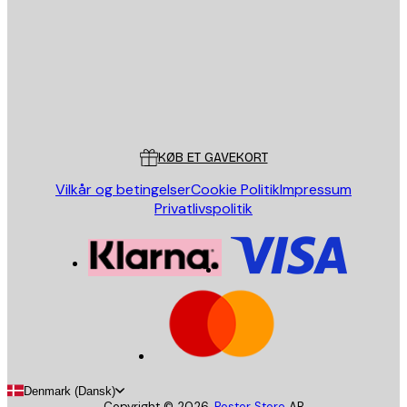
SEND
Store
Poster Store
Kundeservice
KØB ET GAVEKORT
Vilkår og betingelser
Cookie Politik
Impressum
Privatlivspolitik
Denmark (Dansk)
Copyright ©
2026
,
Poster Store
AB