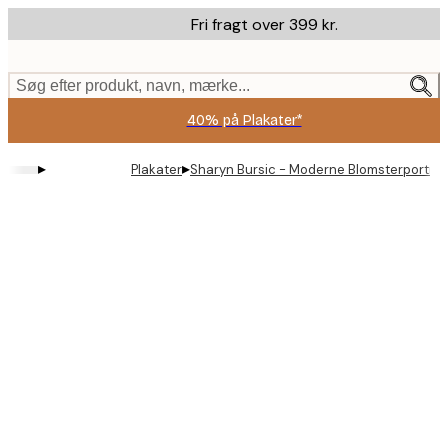
Skip
Fri fragt over 399 kr.
to
main
content.
Søg efter produkt, navn, mærke...
40% på Plakater*
▸
▸
Plakater
Sharyn Bursic - Moderne Blomsterportræt