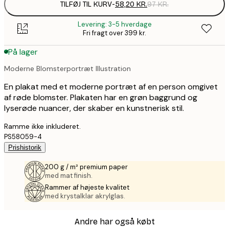
TILFØJ TIL KURV
-
58,20 KR.
97 KR.
Levering: 3-5 hverdage
Fri fragt over 399 kr.
På lager
Moderne Blomsterportræt Illustration
En plakat med et moderne portræt af en person omgivet
af røde blomster. Plakaten har en grøn baggrund og
lyserøde nuancer, der skaber en kunstnerisk stil.
Ramme ikke inkluderet.
PS58059-4
Prishistorik
200 g / m² premium paper
med mat finish.
Rammer af højeste kvalitet
med krystalklar akrylglas.
Andre har også købt