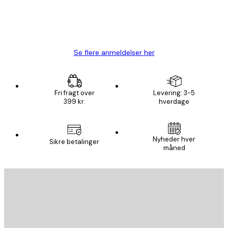
1 jun.
Lise-Lotte C
Se flere anmeldelser her
Fri fragt over
Levering: 3-5
399 kr.
hverdage
Nyheder hver
Sikre betalinger
måned
Email