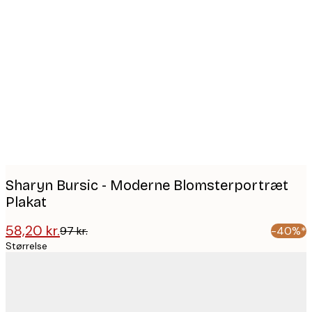
Product
images
Sharyn Bursic - Moderne Blomsterportræt
Plakat
58,20 kr.
97 kr.
-40%*
Størrelse