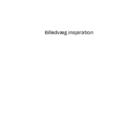
 Air Balloon Plakat
Love i Guld Plakat
Fra 58,20 kr.
97 kr.
Billedvæg inspiration