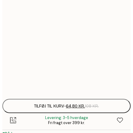
64,8
21x30 cm
1
107,4
30x40 cm
1
11
40x50 cm
1
172,2
50x70 cm
2
228,6
70x100 cm
3
Frame
options
TILFØJ TIL KURV
-
64,80 KR.
108 KR.
Levering: 3-5 hverdage
Fri fragt over 399 kr.