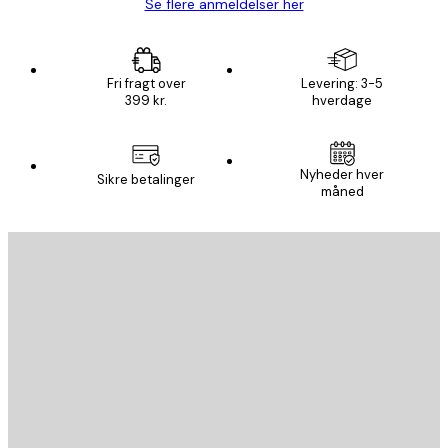
Se flere anmeldelser her
Fri fragt over
Levering: 3-5
399 kr.
hverdage
Nyheder hver
Sikre betalinger
måned
Email
SEND