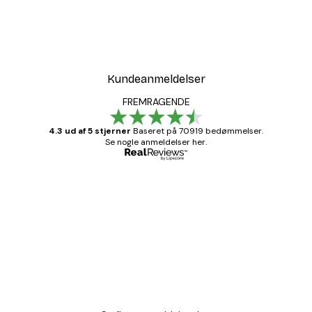
Kundeanmeldelser
FREMRAGENDE
4.3 ud af 5 stjerner
Baseret på 70919 bedømmelser.
Se nogle anmeldelser her.
Bekræftet køber
Kundeanmeldelser
Hurtig levering
1 jun.
Lise-Lotte C