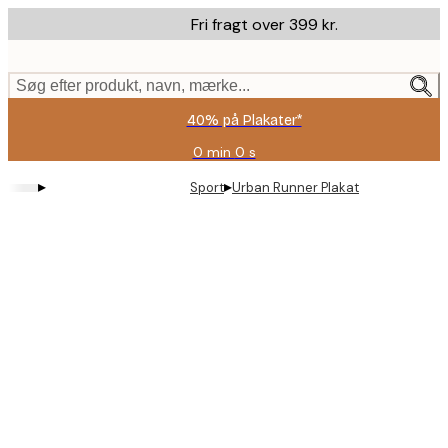
Skip
Fri fragt over 399 kr.
to
main
content.
Søg efter produkt, navn, mærke...
40% på Plakater*
0 min
0 s
Gyldig
indtil:
▸
▸
Sport
Urban Runner Plakat
2026-
08-
09