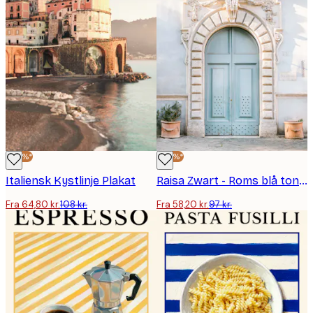
-40%*
-40%*
Italiensk Kystlinje Plakat
Raisa Zwart - Roms blå toner Plakat
Fra 64,80 kr.
108 kr.
Fra 58,20 kr.
97 kr.