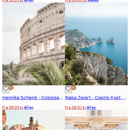
Fra 58,20 kr.
97 kr.
Fra 64,80 kr.
108 kr.
-40%*
-40%*
Henrike Schenk - Colosseum Palm View Plakat
Raisa Zwart - Capris Kyst, Italien Plakat
Fra 58,20 kr.
97 kr.
Fra 58,20 kr.
97 kr.