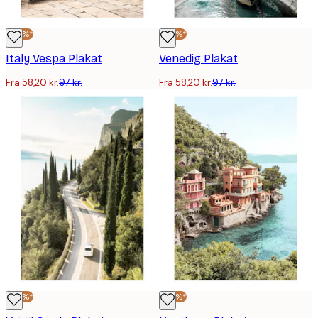
-40%*
-40%*
Italy Vespa Plakat
Venedig Plakat
Fra 58,20 kr.
97 kr.
Fra 58,20 kr.
97 kr.
-40%*
-40%*