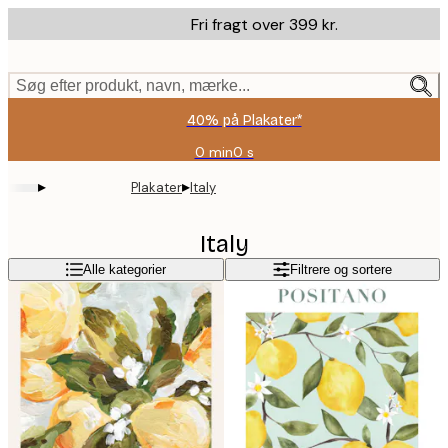
Skip
Fri fragt over 399 kr.
to
main
content.
Søg efter produkt, navn, mærke...
40% på Plakater*
0 min
0 s
Gyldig
indtil:
▸
▸
Plakater
Italy
2026-
08-
09
Italy
Alle kategorier
Filtrere og sortere