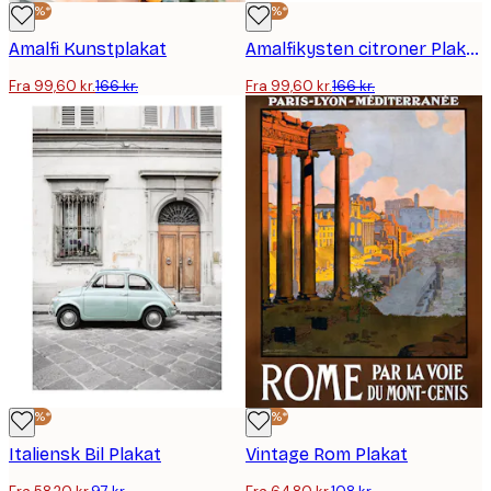
-40%*
-40%*
Amalfi Kunstplakat
Amalfikysten citroner Plakat
Fra 99,60 kr.
166 kr.
Fra 99,60 kr.
166 kr.
-40%*
-40%*
Italiensk Bil Plakat
Vintage Rom Plakat