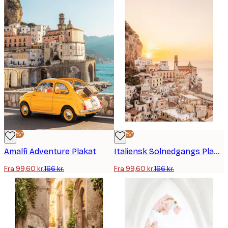
-40%*
-40%*
Amalfi Adventure Plakat
Italiensk Solnedgangs Plakat
Fra 99,60 kr.
166 kr.
Fra 99,60 kr.
166 kr.