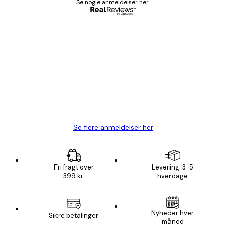
Se nogle anmeldelser her.
Bekræftet køber
Kundeanmeldelser
Hurtig levering
1 jun.
Lise-Lotte C
Se flere anmeldelser her
Fri fragt over
Levering: 3-5
399 kr.
hverdage
Nyheder hver
Sikre betalinger
måned