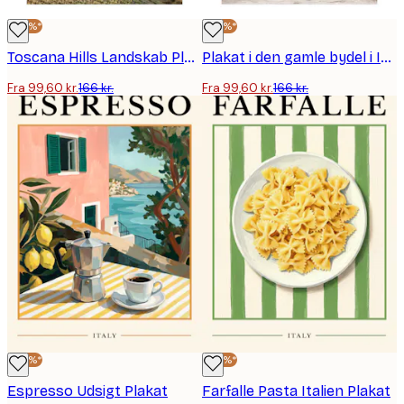
-40%*
-40%*
Toscana Hills Landskab Plakat
Plakat i den gamle bydel i Italien
Fra 99,60 kr.
166 kr.
Fra 99,60 kr.
166 kr.
-40%*
-40%*
Espresso Udsigt Plakat
Farfalle Pasta Italien Plakat